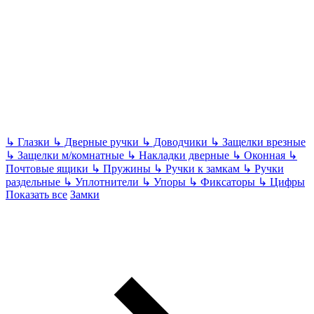
↳
Глазки
↳
Дверные ручки
↳
Доводчики
↳
Защелки врезные
↳
Защелки м/комнатные
↳
Накладки дверные
↳
Оконная
↳
Почтовые ящики
↳
Пружины
↳
Ручки к замкам
↳
Ручки
раздельные
↳
Уплотнители
↳
Упоры
↳
Фиксаторы
↳
Цифры
Показать все
Замки