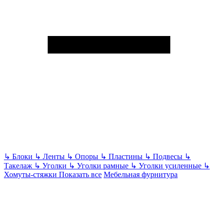
↳
Блоки
↳
Ленты
↳
Опоры
↳
Пластины
↳
Подвесы
↳
Такелаж
↳
Уголки
↳
Уголки рамные
↳
Уголки усиленные
↳
Хомуты-стяжки
Показать все
Мебельная фурнитура