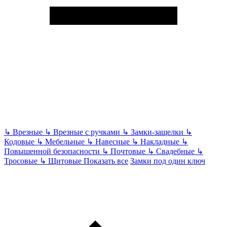
↳
Врезные
↳
Врезные с ручками
↳
Замки-защелки
↳
Кодовые
↳
Мебельные
↳
Навесные
↳
Накладные
↳
Повышенной безопасности
↳
Почтовые
↳
Свадебные
↳
Тросовые
↳
Щитовые
Показать все
Замки под один ключ