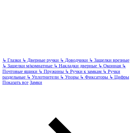
↳
Глазки
↳
Дверные ручки
↳
Доводчики
↳
Защелки врезные
↳
Защелки м/комнатные
↳
Накладки дверные
↳
Оконная
↳
Почтовые ящики
↳
Пружины
↳
Ручки к замкам
↳
Ручки
раздельные
↳
Уплотнители
↳
Упоры
↳
Фиксаторы
↳
Цифры
Показать все
Замки