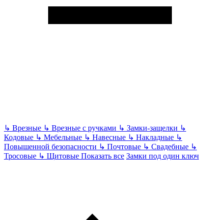
↳
Врезные
↳
Врезные с ручками
↳
Замки-защелки
↳
Кодовые
↳
Мебельные
↳
Навесные
↳
Накладные
↳
Повышенной безопасности
↳
Почтовые
↳
Свадебные
↳
Тросовые
↳
Щитовые
Показать все
Замки под один ключ