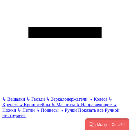
↳
Вешалки
↳
Гвозди
↳
Зеркалодержатели
↳
Колеса
↳
Крепёж
↳
Кронштейны
↳
Магниты
↳
Направляющие
↳
Ножки
↳
Петли
↳
Подвесы
↳
Ручки
Показать все
Ручной
инструмент
Мы тут - Онлайн)