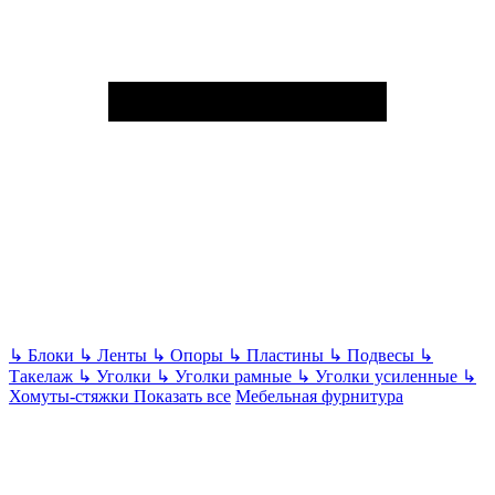
↳
Блоки
↳
Ленты
↳
Опоры
↳
Пластины
↳
Подвесы
↳
Такелаж
↳
Уголки
↳
Уголки рамные
↳
Уголки усиленные
↳
Хомуты-стяжки
Показать все
Мебельная фурнитура