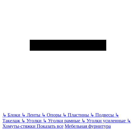
↳
Блоки
↳
Ленты
↳
Опоры
↳
Пластины
↳
Подвесы
↳
Такелаж
↳
Уголки
↳
Уголки рамные
↳
Уголки усиленные
↳
Хомуты-стяжки
Показать все
Мебельная фурнитура