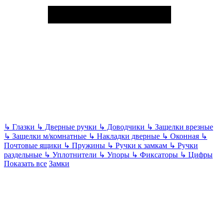
↳
Глазки
↳
Дверные ручки
↳
Доводчики
↳
Защелки врезные
↳
Защелки м/комнатные
↳
Накладки дверные
↳
Оконная
↳
Почтовые ящики
↳
Пружины
↳
Ручки к замкам
↳
Ручки
раздельные
↳
Уплотнители
↳
Упоры
↳
Фиксаторы
↳
Цифры
Показать все
Замки