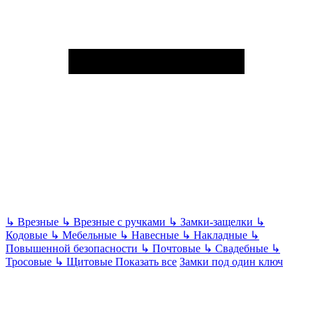
↳
Врезные
↳
Врезные с ручками
↳
Замки-защелки
↳
Кодовые
↳
Мебельные
↳
Навесные
↳
Накладные
↳
Повышенной безопасности
↳
Почтовые
↳
Свадебные
↳
Тросовые
↳
Щитовые
Показать все
Замки под один ключ