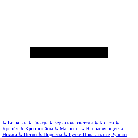
↳
Вешалки
↳
Гвозди
↳
Зеркалодержатели
↳
Колеса
↳
Крепёж
↳
Кронштейны
↳
Магниты
↳
Направляющие
↳
Ножки
↳
Петли
↳
Подвесы
↳
Ручки
Показать все
Ручной