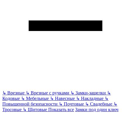
↳
Врезные
↳
Врезные с ручками
↳
Замки-защелки
↳
Кодовые
↳
Мебельные
↳
Навесные
↳
Накладные
↳
Повышенной безопасности
↳
Почтовые
↳
Свадебные
↳
Тросовые
↳
Щитовые
Показать все
Замки под один ключ