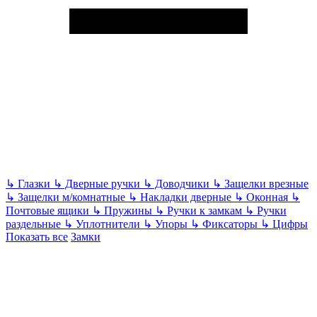
↳
Глазки
↳
Дверные ручки
↳
Доводчики
↳
Защелки врезные
↳
Защелки м/комнатные
↳
Накладки дверные
↳
Оконная
↳
Почтовые ящики
↳
Пружины
↳
Ручки к замкам
↳
Ручки
раздельные
↳
Уплотнители
↳
Упоры
↳
Фиксаторы
↳
Цифры
Показать все
Замки