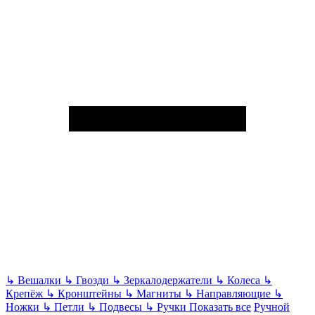
↳
Вешалки
↳
Гвозди
↳
Зеркалодержатели
↳
Колеса
↳
Крепёж
↳
Кронштейны
↳
Магниты
↳
Направляющие
↳
Ножки
↳
Петли
↳
Подвесы
↳
Ручки
Показать все
Ручной