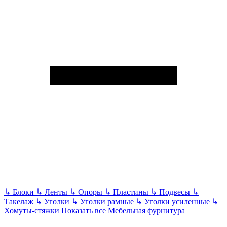
↳
Блоки
↳
Ленты
↳
Опоры
↳
Пластины
↳
Подвесы
↳
Такелаж
↳
Уголки
↳
Уголки рамные
↳
Уголки усиленные
↳
Хомуты-стяжки
Показать все
Мебельная фурнитура