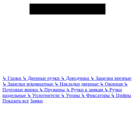
↳
Глазки
↳
Дверные ручки
↳
Доводчики
↳
Защелки врезные
↳
Защелки м/комнатные
↳
Накладки дверные
↳
Оконная
↳
Почтовые ящики
↳
Пружины
↳
Ручки к замкам
↳
Ручки
раздельные
↳
Уплотнители
↳
Упоры
↳
Фиксаторы
↳
Цифры
Показать все
Замки