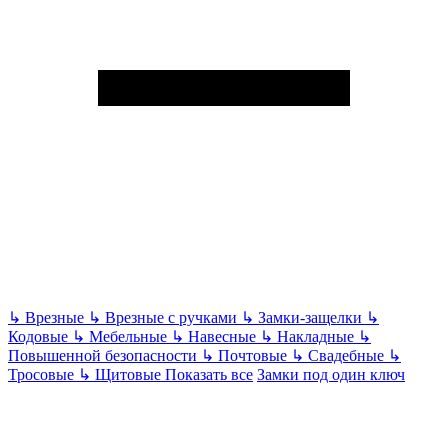
↳
Врезные
↳
Врезные с ручками
↳
Замки-защелки
↳
Кодовые
↳
Мебельные
↳
Навесные
↳
Накладные
↳
Повышенной безопасности
↳
Почтовые
↳
Свадебные
↳
Тросовые
↳
Щитовые
Показать все
Замки под один ключ