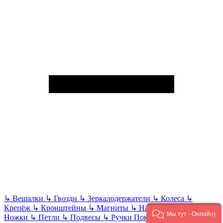
↳
Вешалки
↳
Гвозди
↳
Зеркалодержатели
↳
Колеса
↳
Крепёж
↳
Кронштейны
↳
Магниты
↳
Направляющие
↳
Мы тут - Онлайн)
Ножки
↳
Петли
↳
Подвесы
↳
Ручки
Показать все
Ручной