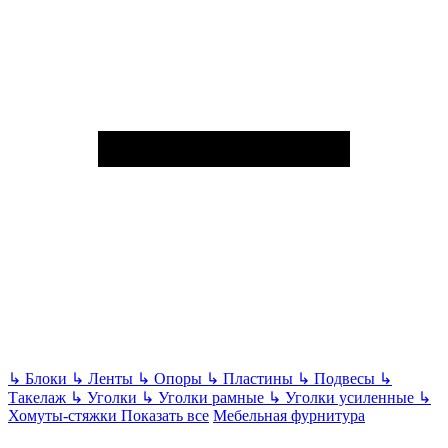
↳
Блоки
↳
Ленты
↳
Опоры
↳
Пластины
↳
Подвесы
↳
Такелаж
↳
Уголки
↳
Уголки рамные
↳
Уголки усиленные
↳
Хомуты-стяжки
Показать все
Мебельная фурнитура