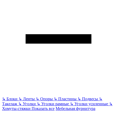
↳
Блоки
↳
Ленты
↳
Опоры
↳
Пластины
↳
Подвесы
↳
Такелаж
↳
Уголки
↳
Уголки рамные
↳
Уголки усиленные
↳
Хомуты-стяжки
Показать все
Мебельная фурнитура