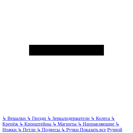
↳
Вешалки
↳
Гвозди
↳
Зеркалодержатели
↳
Колеса
↳
Крепёж
↳
Кронштейны
↳
Магниты
↳
Направляющие
↳
Ножки
↳
Петли
↳
Подвесы
↳
Ручки
Показать все
Ручной