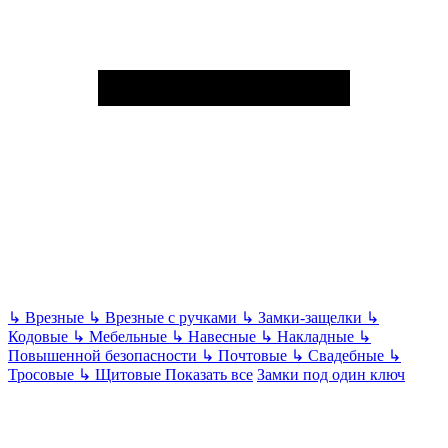
↳
Врезные
↳
Врезные с ручками
↳
Замки-защелки
↳
Кодовые
↳
Мебельные
↳
Навесные
↳
Накладные
↳
Повышенной безопасности
↳
Почтовые
↳
Свадебные
↳
Тросовые
↳
Щитовые
Показать все
Замки под один ключ