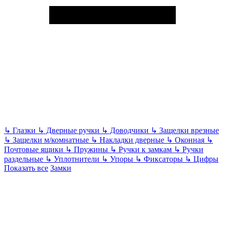
↳
Глазки
↳
Дверные ручки
↳
Доводчики
↳
Защелки врезные
↳
Защелки м/комнатные
↳
Накладки дверные
↳
Оконная
↳
Почтовые ящики
↳
Пружины
↳
Ручки к замкам
↳
Ручки
раздельные
↳
Уплотнители
↳
Упоры
↳
Фиксаторы
↳
Цифры
Показать все
Замки