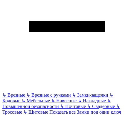
↳
Врезные
↳
Врезные с ручками
↳
Замки-защелки
↳
Кодовые
↳
Мебельные
↳
Навесные
↳
Накладные
↳
Повышенной безопасности
↳
Почтовые
↳
Свадебные
↳
Тросовые
↳
Щитовые
Показать все
Замки под один ключ