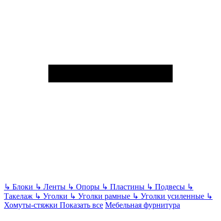
↳
Блоки
↳
Ленты
↳
Опоры
↳
Пластины
↳
Подвесы
↳
Такелаж
↳
Уголки
↳
Уголки рамные
↳
Уголки усиленные
↳
Хомуты-стяжки
Показать все
Мебельная фурнитура