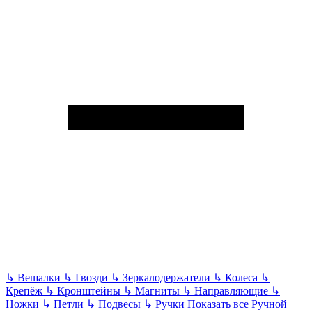
↳
Вешалки
↳
Гвозди
↳
Зеркалодержатели
↳
Колеса
↳
Крепёж
↳
Кронштейны
↳
Магниты
↳
Направляющие
↳
Ножки
↳
Петли
↳
Подвесы
↳
Ручки
Показать все
Ручной