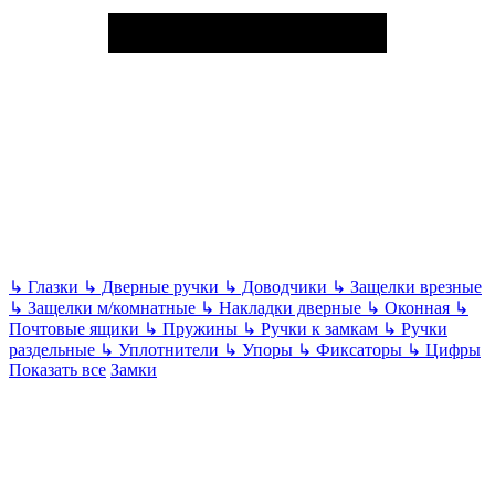
↳
Глазки
↳
Дверные ручки
↳
Доводчики
↳
Защелки врезные
↳
Защелки м/комнатные
↳
Накладки дверные
↳
Оконная
↳
Почтовые ящики
↳
Пружины
↳
Ручки к замкам
↳
Ручки
раздельные
↳
Уплотнители
↳
Упоры
↳
Фиксаторы
↳
Цифры
Показать все
Замки