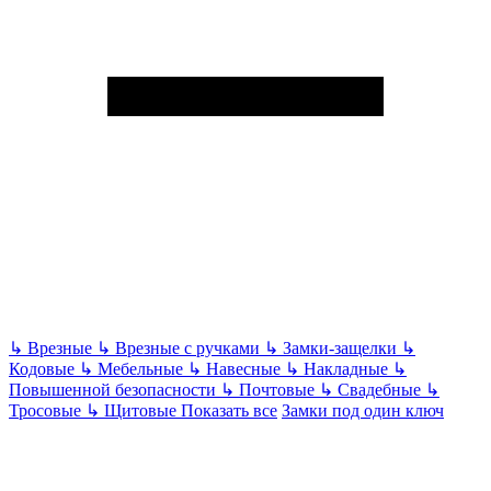
↳
Врезные
↳
Врезные с ручками
↳
Замки-защелки
↳
Кодовые
↳
Мебельные
↳
Навесные
↳
Накладные
↳
Повышенной безопасности
↳
Почтовые
↳
Свадебные
↳
Тросовые
↳
Щитовые
Показать все
Замки под один ключ