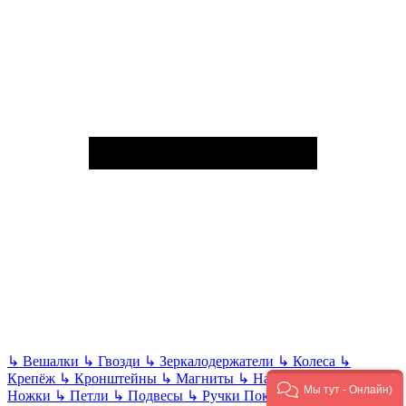
↳
Вешалки
↳
Гвозди
↳
Зеркалодержатели
↳
Колеса
↳
Крепёж
↳
Кронштейны
↳
Магниты
↳
Направляющие
↳
Мы тут - Онлайн)
Ножки
↳
Петли
↳
Подвесы
↳
Ручки
Показать все
Ручной