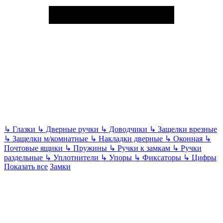
↳
Глазки
↳
Дверные ручки
↳
Доводчики
↳
Защелки врезные
↳
Защелки м/комнатные
↳
Накладки дверные
↳
Оконная
↳
Почтовые ящики
↳
Пружины
↳
Ручки к замкам
↳
Ручки
раздельные
↳
Уплотнители
↳
Упоры
↳
Фиксаторы
↳
Цифры
Показать все
Замки