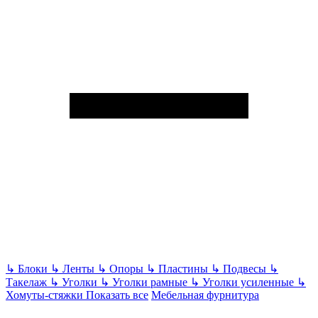
↳
Блоки
↳
Ленты
↳
Опоры
↳
Пластины
↳
Подвесы
↳
Такелаж
↳
Уголки
↳
Уголки рамные
↳
Уголки усиленные
↳
Хомуты-стяжки
Показать все
Мебельная фурнитура