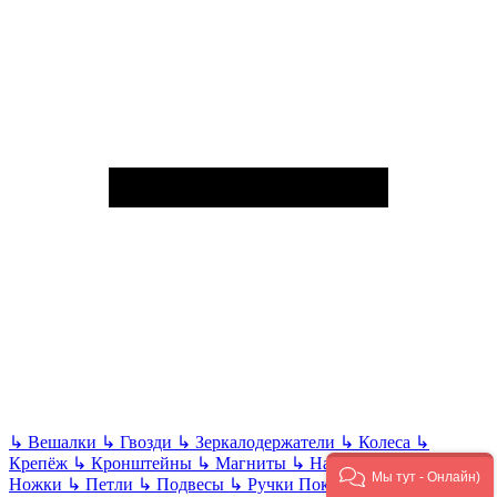
↳
Вешалки
↳
Гвозди
↳
Зеркалодержатели
↳
Колеса
↳
Крепёж
↳
Кронштейны
↳
Магниты
↳
Направляющие
↳
Мы тут - Онлайн)
Ножки
↳
Петли
↳
Подвесы
↳
Ручки
Показать все
Ручной