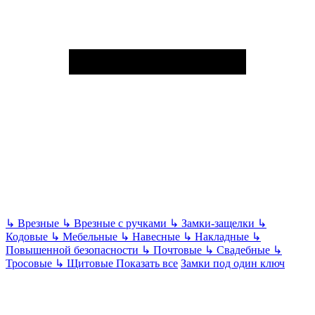
↳
Врезные
↳
Врезные с ручками
↳
Замки-защелки
↳
Кодовые
↳
Мебельные
↳
Навесные
↳
Накладные
↳
Повышенной безопасности
↳
Почтовые
↳
Свадебные
↳
Тросовые
↳
Щитовые
Показать все
Замки под один ключ