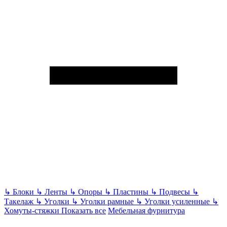
↳
Блоки
↳
Ленты
↳
Опоры
↳
Пластины
↳
Подвесы
↳
Такелаж
↳
Уголки
↳
Уголки рамные
↳
Уголки усиленные
↳
Хомуты-стяжки
Показать все
Мебельная фурнитура