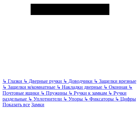
↳
Глазки
↳
Дверные ручки
↳
Доводчики
↳
Защелки врезные
↳
Защелки м/комнатные
↳
Накладки дверные
↳
Оконная
↳
Почтовые ящики
↳
Пружины
↳
Ручки к замкам
↳
Ручки
раздельные
↳
Уплотнители
↳
Упоры
↳
Фиксаторы
↳
Цифры
Показать все
Замки