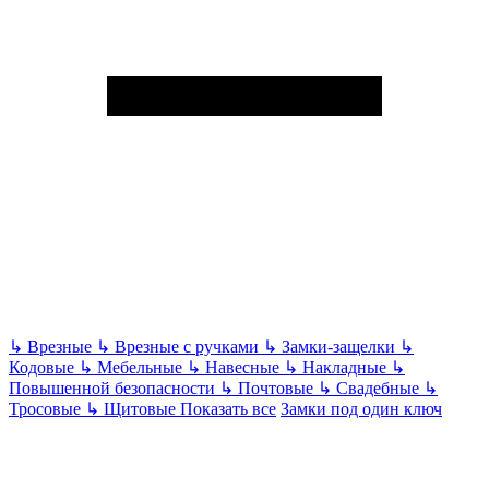
↳
Врезные
↳
Врезные с ручками
↳
Замки-защелки
↳
Кодовые
↳
Мебельные
↳
Навесные
↳
Накладные
↳
Повышенной безопасности
↳
Почтовые
↳
Свадебные
↳
Тросовые
↳
Щитовые
Показать все
Замки под один ключ