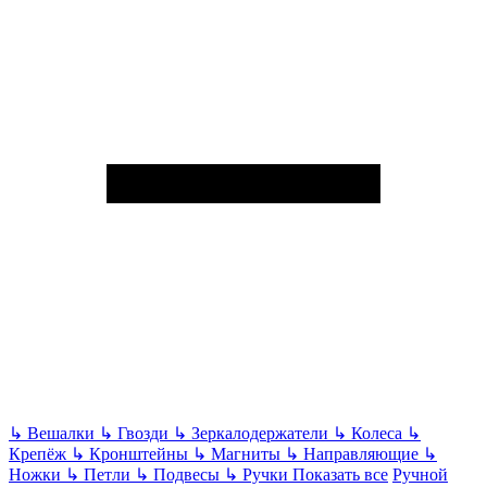
↳
Вешалки
↳
Гвозди
↳
Зеркалодержатели
↳
Колеса
↳
Крепёж
↳
Кронштейны
↳
Магниты
↳
Направляющие
↳
Ножки
↳
Петли
↳
Подвесы
↳
Ручки
Показать все
Ручной