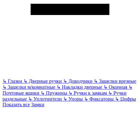
↳
Глазки
↳
Дверные ручки
↳
Доводчики
↳
Защелки врезные
↳
Защелки м/комнатные
↳
Накладки дверные
↳
Оконная
↳
Почтовые ящики
↳
Пружины
↳
Ручки к замкам
↳
Ручки
раздельные
↳
Уплотнители
↳
Упоры
↳
Фиксаторы
↳
Цифры
Показать все
Замки