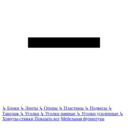
↳
Блоки
↳
Ленты
↳
Опоры
↳
Пластины
↳
Подвесы
↳
Такелаж
↳
Уголки
↳
Уголки рамные
↳
Уголки усиленные
↳
Хомуты-стяжки
Показать все
Мебельная фурнитура