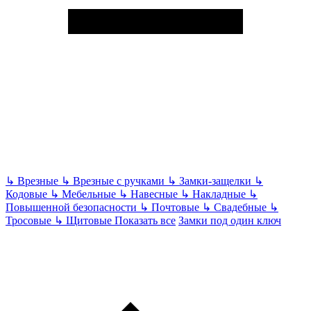
↳
Врезные
↳
Врезные с ручками
↳
Замки-защелки
↳
Кодовые
↳
Мебельные
↳
Навесные
↳
Накладные
↳
Повышенной безопасности
↳
Почтовые
↳
Свадебные
↳
Тросовые
↳
Щитовые
Показать все
Замки под один ключ