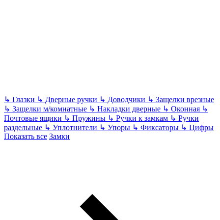
↳
Глазки
↳
Дверные ручки
↳
Доводчики
↳
Защелки врезные
↳
Защелки м/комнатные
↳
Накладки дверные
↳
Оконная
↳
Почтовые ящики
↳
Пружины
↳
Ручки к замкам
↳
Ручки
раздельные
↳
Уплотнители
↳
Упоры
↳
Фиксаторы
↳
Цифры
Показать все
Замки