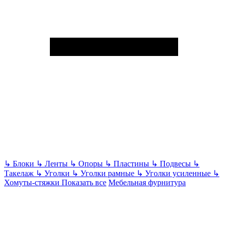
↳
Блоки
↳
Ленты
↳
Опоры
↳
Пластины
↳
Подвесы
↳
Такелаж
↳
Уголки
↳
Уголки рамные
↳
Уголки усиленные
↳
Хомуты-стяжки
Показать все
Мебельная фурнитура