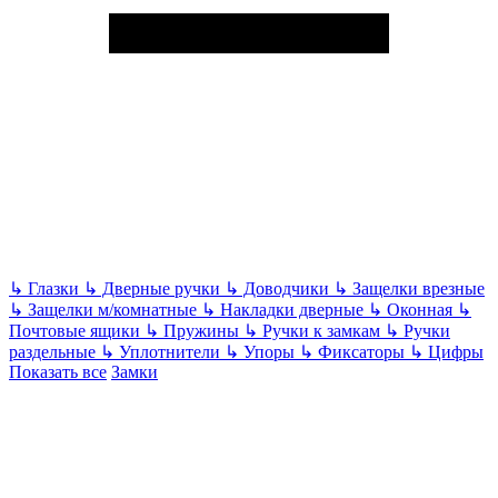
↳
Глазки
↳
Дверные ручки
↳
Доводчики
↳
Защелки врезные
↳
Защелки м/комнатные
↳
Накладки дверные
↳
Оконная
↳
Почтовые ящики
↳
Пружины
↳
Ручки к замкам
↳
Ручки
раздельные
↳
Уплотнители
↳
Упоры
↳
Фиксаторы
↳
Цифры
Показать все
Замки