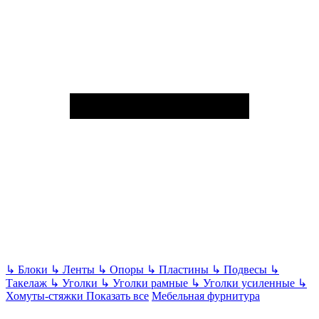
↳
Блоки
↳
Ленты
↳
Опоры
↳
Пластины
↳
Подвесы
↳
Такелаж
↳
Уголки
↳
Уголки рамные
↳
Уголки усиленные
↳
Хомуты-стяжки
Показать все
Мебельная фурнитура