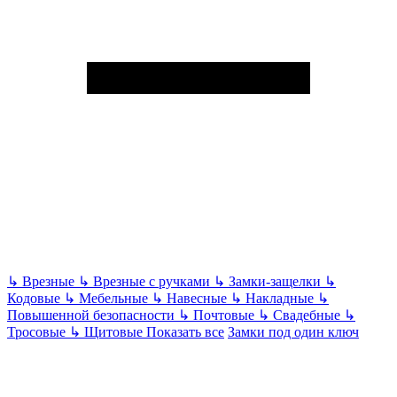
↳
Врезные
↳
Врезные с ручками
↳
Замки-защелки
↳
Кодовые
↳
Мебельные
↳
Навесные
↳
Накладные
↳
Повышенной безопасности
↳
Почтовые
↳
Свадебные
↳
Тросовые
↳
Щитовые
Показать все
Замки под один ключ