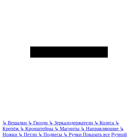
↳
Вешалки
↳
Гвозди
↳
Зеркалодержатели
↳
Колеса
↳
Крепёж
↳
Кронштейны
↳
Магниты
↳
Направляющие
↳
Ножки
↳
Петли
↳
Подвесы
↳
Ручки
Показать все
Ручной