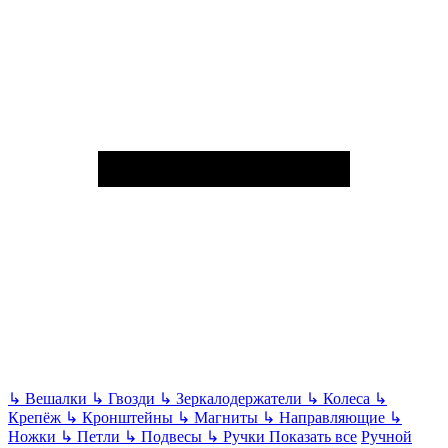
↳
Вешалки
↳
Гвозди
↳
Зеркалодержатели
↳
Колеса
↳
Крепёж
↳
Кронштейны
↳
Магниты
↳
Направляющие
↳
Ножки
↳
Петли
↳
Подвесы
↳
Ручки
Показать все
Ручной