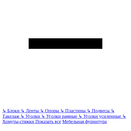
↳
Блоки
↳
Ленты
↳
Опоры
↳
Пластины
↳
Подвесы
↳
Такелаж
↳
Уголки
↳
Уголки рамные
↳
Уголки усиленные
↳
Хомуты-стяжки
Показать все
Мебельная фурнитура