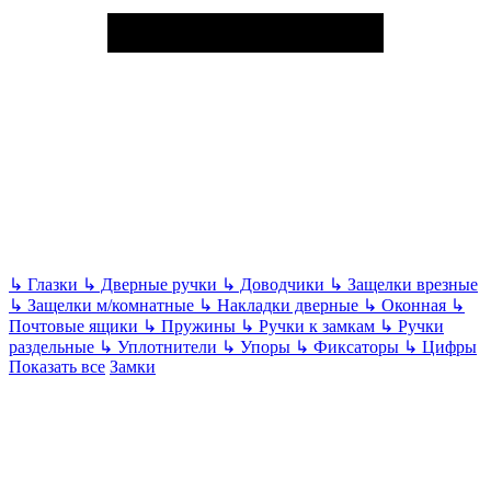
↳
Глазки
↳
Дверные ручки
↳
Доводчики
↳
Защелки врезные
↳
Защелки м/комнатные
↳
Накладки дверные
↳
Оконная
↳
Почтовые ящики
↳
Пружины
↳
Ручки к замкам
↳
Ручки
раздельные
↳
Уплотнители
↳
Упоры
↳
Фиксаторы
↳
Цифры
Показать все
Замки