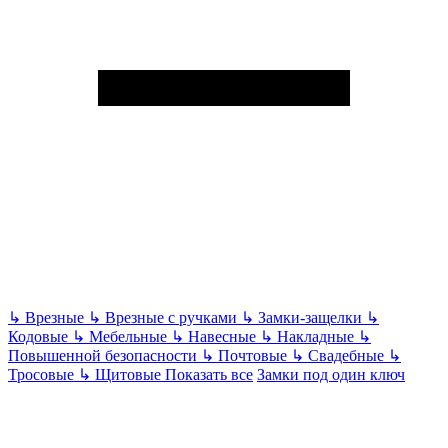
↳
Врезные
↳
Врезные с ручками
↳
Замки-защелки
↳
Кодовые
↳
Мебельные
↳
Навесные
↳
Накладные
↳
Повышенной безопасности
↳
Почтовые
↳
Свадебные
↳
Тросовые
↳
Щитовые
Показать все
Замки под один ключ