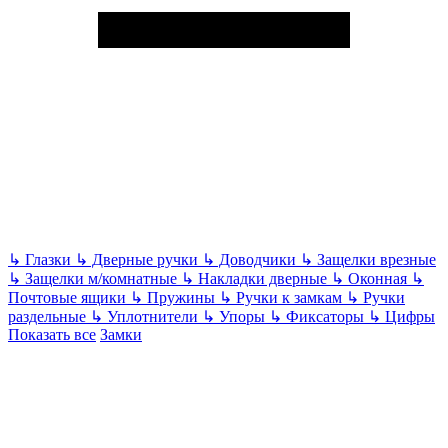
↳
Глазки
↳
Дверные ручки
↳
Доводчики
↳
Защелки врезные
↳
Защелки м/комнатные
↳
Накладки дверные
↳
Оконная
↳
Почтовые ящики
↳
Пружины
↳
Ручки к замкам
↳
Ручки
раздельные
↳
Уплотнители
↳
Упоры
↳
Фиксаторы
↳
Цифры
Показать все
Замки