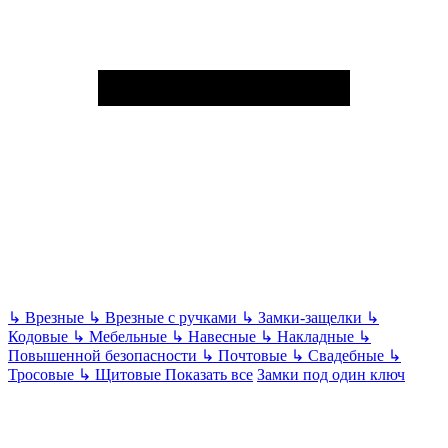
↳
Врезные
↳
Врезные с ручками
↳
Замки-защелки
↳
Кодовые
↳
Мебельные
↳
Навесные
↳
Накладные
↳
Повышенной безопасности
↳
Почтовые
↳
Свадебные
↳
Тросовые
↳
Щитовые
Показать все
Замки под один ключ