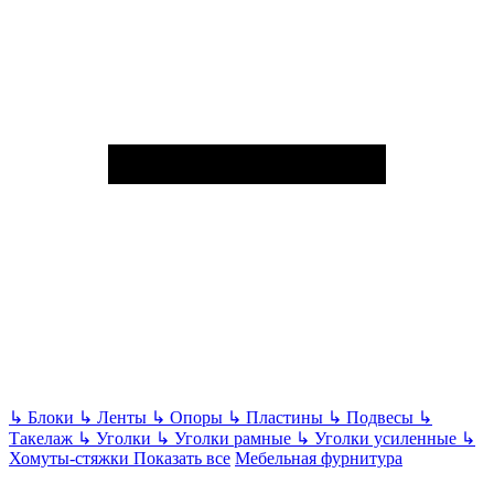
↳
Блоки
↳
Ленты
↳
Опоры
↳
Пластины
↳
Подвесы
↳
Такелаж
↳
Уголки
↳
Уголки рамные
↳
Уголки усиленные
↳
Хомуты-стяжки
Показать все
Мебельная фурнитура