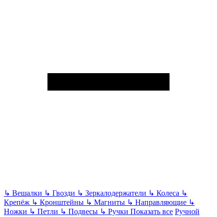
↳
Вешалки
↳
Гвозди
↳
Зеркалодержатели
↳
Колеса
↳
Крепёж
↳
Кронштейны
↳
Магниты
↳
Направляющие
↳
Ножки
↳
Петли
↳
Подвесы
↳
Ручки
Показать все
Ручной