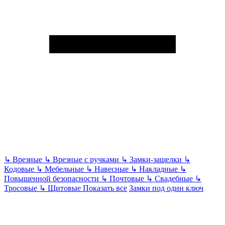
↳
Врезные
↳
Врезные с ручками
↳
Замки-защелки
↳
Кодовые
↳
Мебельные
↳
Навесные
↳
Накладные
↳
Повышенной безопасности
↳
Почтовые
↳
Свадебные
↳
Тросовые
↳
Щитовые
Показать все
Замки под один ключ