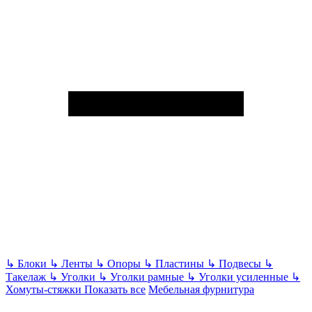
↳
Блоки
↳
Ленты
↳
Опоры
↳
Пластины
↳
Подвесы
↳
Такелаж
↳
Уголки
↳
Уголки рамные
↳
Уголки усиленные
↳
Хомуты-стяжки
Показать все
Мебельная фурнитура