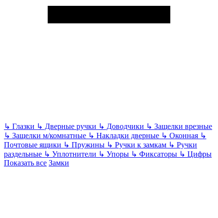
↳
Глазки
↳
Дверные ручки
↳
Доводчики
↳
Защелки врезные
↳
Защелки м/комнатные
↳
Накладки дверные
↳
Оконная
↳
Почтовые ящики
↳
Пружины
↳
Ручки к замкам
↳
Ручки
раздельные
↳
Уплотнители
↳
Упоры
↳
Фиксаторы
↳
Цифры
Показать все
Замки