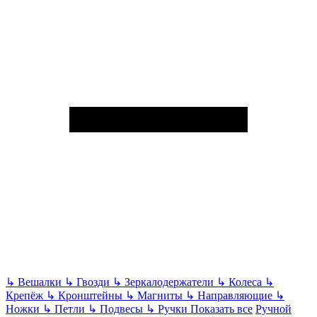
↳
Вешалки
↳
Гвозди
↳
Зеркалодержатели
↳
Колеса
↳
Крепёж
↳
Кронштейны
↳
Магниты
↳
Направляющие
↳
Ножки
↳
Петли
↳
Подвесы
↳
Ручки
Показать все
Ручной