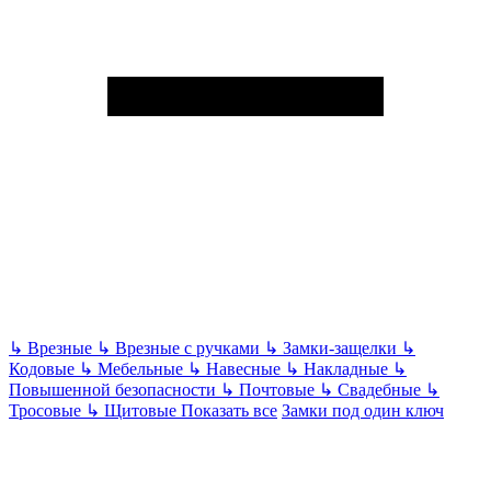
↳
Врезные
↳
Врезные с ручками
↳
Замки-защелки
↳
Кодовые
↳
Мебельные
↳
Навесные
↳
Накладные
↳
Повышенной безопасности
↳
Почтовые
↳
Свадебные
↳
Тросовые
↳
Щитовые
Показать все
Замки под один ключ