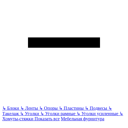
↳
Блоки
↳
Ленты
↳
Опоры
↳
Пластины
↳
Подвесы
↳
Такелаж
↳
Уголки
↳
Уголки рамные
↳
Уголки усиленные
↳
Хомуты-стяжки
Показать все
Мебельная фурнитура