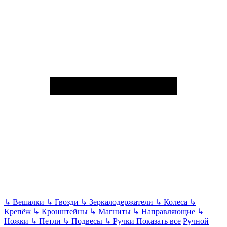
↳
Вешалки
↳
Гвозди
↳
Зеркалодержатели
↳
Колеса
↳
Крепёж
↳
Кронштейны
↳
Магниты
↳
Направляющие
↳
Ножки
↳
Петли
↳
Подвесы
↳
Ручки
Показать все
Ручной