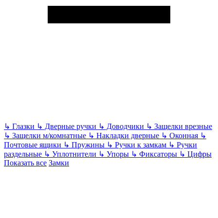
↳
Глазки
↳
Дверные ручки
↳
Доводчики
↳
Защелки врезные
↳
Защелки м/комнатные
↳
Накладки дверные
↳
Оконная
↳
Почтовые ящики
↳
Пружины
↳
Ручки к замкам
↳
Ручки
раздельные
↳
Уплотнители
↳
Упоры
↳
Фиксаторы
↳
Цифры
Показать все
Замки