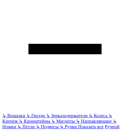
↳
Вешалки
↳
Гвозди
↳
Зеркалодержатели
↳
Колеса
↳
Крепёж
↳
Кронштейны
↳
Магниты
↳
Направляющие
↳
Ножки
↳
Петли
↳
Подвесы
↳
Ручки
Показать все
Ручной