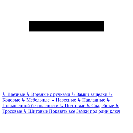
↳
Врезные
↳
Врезные с ручками
↳
Замки-защелки
↳
Кодовые
↳
Мебельные
↳
Навесные
↳
Накладные
↳
Повышенной безопасности
↳
Почтовые
↳
Свадебные
↳
Тросовые
↳
Щитовые
Показать все
Замки под один ключ