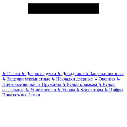
↳
Глазки
↳
Дверные ручки
↳
Доводчики
↳
Защелки врезные
↳
Защелки м/комнатные
↳
Накладки дверные
↳
Оконная
↳
Почтовые ящики
↳
Пружины
↳
Ручки к замкам
↳
Ручки
раздельные
↳
Уплотнители
↳
Упоры
↳
Фиксаторы
↳
Цифры
Показать все
Замки