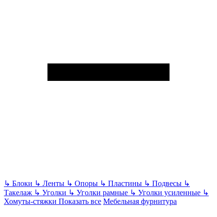
↳
Блоки
↳
Ленты
↳
Опоры
↳
Пластины
↳
Подвесы
↳
Такелаж
↳
Уголки
↳
Уголки рамные
↳
Уголки усиленные
↳
Хомуты-стяжки
Показать все
Мебельная фурнитура