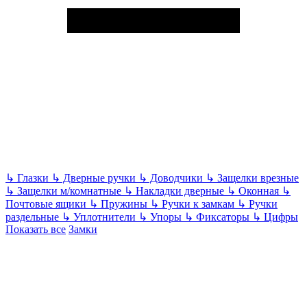
↳
Глазки
↳
Дверные ручки
↳
Доводчики
↳
Защелки врезные
↳
Защелки м/комнатные
↳
Накладки дверные
↳
Оконная
↳
Почтовые ящики
↳
Пружины
↳
Ручки к замкам
↳
Ручки
раздельные
↳
Уплотнители
↳
Упоры
↳
Фиксаторы
↳
Цифры
Показать все
Замки