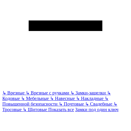
↳
Врезные
↳
Врезные с ручками
↳
Замки-защелки
↳
Кодовые
↳
Мебельные
↳
Навесные
↳
Накладные
↳
Повышенной безопасности
↳
Почтовые
↳
Свадебные
↳
Тросовые
↳
Щитовые
Показать все
Замки под один ключ