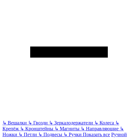
↳
Вешалки
↳
Гвозди
↳
Зеркалодержатели
↳
Колеса
↳
Крепёж
↳
Кронштейны
↳
Магниты
↳
Направляющие
↳
Ножки
↳
Петли
↳
Подвесы
↳
Ручки
Показать все
Ручной