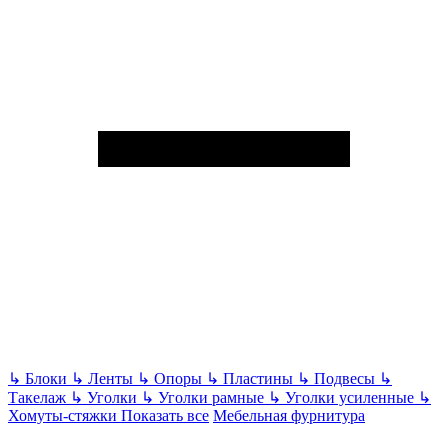
↳
Блоки
↳
Ленты
↳
Опоры
↳
Пластины
↳
Подвесы
↳
Такелаж
↳
Уголки
↳
Уголки рамные
↳
Уголки усиленные
↳
Хомуты-стяжки
Показать все
Мебельная фурнитура