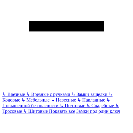
↳
Врезные
↳
Врезные с ручками
↳
Замки-защелки
↳
Кодовые
↳
Мебельные
↳
Навесные
↳
Накладные
↳
Повышенной безопасности
↳
Почтовые
↳
Свадебные
↳
Тросовые
↳
Щитовые
Показать все
Замки под один ключ