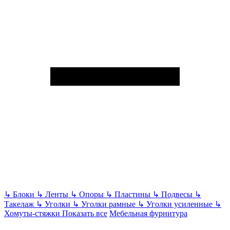
↳
Блоки
↳
Ленты
↳
Опоры
↳
Пластины
↳
Подвесы
↳
Такелаж
↳
Уголки
↳
Уголки рамные
↳
Уголки усиленные
↳
Хомуты-стяжки
Показать все
Мебельная фурнитура