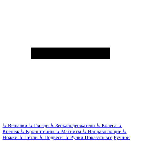
↳
Вешалки
↳
Гвозди
↳
Зеркалодержатели
↳
Колеса
↳
Крепёж
↳
Кронштейны
↳
Магниты
↳
Направляющие
↳
Ножки
↳
Петли
↳
Подвесы
↳
Ручки
Показать все
Ручной