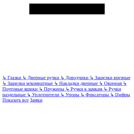
↳
Глазки
↳
Дверные ручки
↳
Доводчики
↳
Защелки врезные
↳
Защелки м/комнатные
↳
Накладки дверные
↳
Оконная
↳
Почтовые ящики
↳
Пружины
↳
Ручки к замкам
↳
Ручки
раздельные
↳
Уплотнители
↳
Упоры
↳
Фиксаторы
↳
Цифры
Показать все
Замки