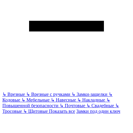
↳
Врезные
↳
Врезные с ручками
↳
Замки-защелки
↳
Кодовые
↳
Мебельные
↳
Навесные
↳
Накладные
↳
Повышенной безопасности
↳
Почтовые
↳
Свадебные
↳
Тросовые
↳
Щитовые
Показать все
Замки под один ключ