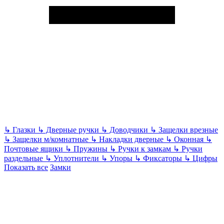
↳
Глазки
↳
Дверные ручки
↳
Доводчики
↳
Защелки врезные
↳
Защелки м/комнатные
↳
Накладки дверные
↳
Оконная
↳
Почтовые ящики
↳
Пружины
↳
Ручки к замкам
↳
Ручки
раздельные
↳
Уплотнители
↳
Упоры
↳
Фиксаторы
↳
Цифры
Показать все
Замки