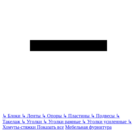
↳
Блоки
↳
Ленты
↳
Опоры
↳
Пластины
↳
Подвесы
↳
Такелаж
↳
Уголки
↳
Уголки рамные
↳
Уголки усиленные
↳
Хомуты-стяжки
Показать все
Мебельная фурнитура