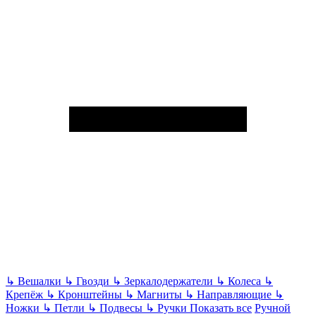
↳
Вешалки
↳
Гвозди
↳
Зеркалодержатели
↳
Колеса
↳
Крепёж
↳
Кронштейны
↳
Магниты
↳
Направляющие
↳
Ножки
↳
Петли
↳
Подвесы
↳
Ручки
Показать все
Ручной