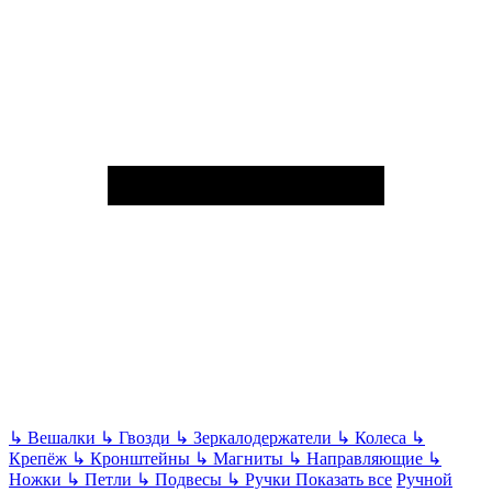
↳
Вешалки
↳
Гвозди
↳
Зеркалодержатели
↳
Колеса
↳
Крепёж
↳
Кронштейны
↳
Магниты
↳
Направляющие
↳
Ножки
↳
Петли
↳
Подвесы
↳
Ручки
Показать все
Ручной