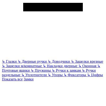
↳
Глазки
↳
Дверные ручки
↳
Доводчики
↳
Защелки врезные
↳
Защелки м/комнатные
↳
Накладки дверные
↳
Оконная
↳
Почтовые ящики
↳
Пружины
↳
Ручки к замкам
↳
Ручки
раздельные
↳
Уплотнители
↳
Упоры
↳
Фиксаторы
↳
Цифры
Показать все
Замки