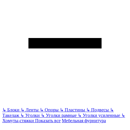
↳
Блоки
↳
Ленты
↳
Опоры
↳
Пластины
↳
Подвесы
↳
Такелаж
↳
Уголки
↳
Уголки рамные
↳
Уголки усиленные
↳
Хомуты-стяжки
Показать все
Мебельная фурнитура