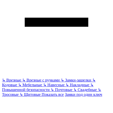
↳
Врезные
↳
Врезные с ручками
↳
Замки-защелки
↳
Кодовые
↳
Мебельные
↳
Навесные
↳
Накладные
↳
Повышенной безопасности
↳
Почтовые
↳
Свадебные
↳
Тросовые
↳
Щитовые
Показать все
Замки под один ключ