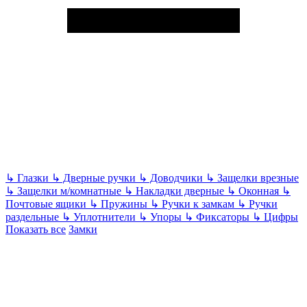
↳
Глазки
↳
Дверные ручки
↳
Доводчики
↳
Защелки врезные
↳
Защелки м/комнатные
↳
Накладки дверные
↳
Оконная
↳
Почтовые ящики
↳
Пружины
↳
Ручки к замкам
↳
Ручки
раздельные
↳
Уплотнители
↳
Упоры
↳
Фиксаторы
↳
Цифры
Показать все
Замки