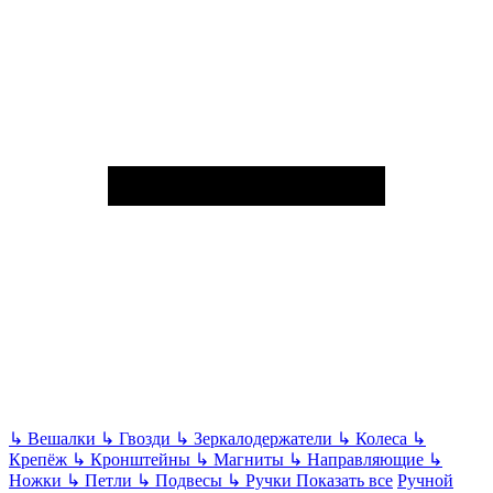
↳
Вешалки
↳
Гвозди
↳
Зеркалодержатели
↳
Колеса
↳
Крепёж
↳
Кронштейны
↳
Магниты
↳
Направляющие
↳
Ножки
↳
Петли
↳
Подвесы
↳
Ручки
Показать все
Ручной