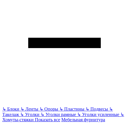
↳
Блоки
↳
Ленты
↳
Опоры
↳
Пластины
↳
Подвесы
↳
Такелаж
↳
Уголки
↳
Уголки рамные
↳
Уголки усиленные
↳
Хомуты-стяжки
Показать все
Мебельная фурнитура