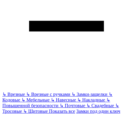
↳
Врезные
↳
Врезные с ручками
↳
Замки-защелки
↳
Кодовые
↳
Мебельные
↳
Навесные
↳
Накладные
↳
Повышенной безопасности
↳
Почтовые
↳
Свадебные
↳
Тросовые
↳
Щитовые
Показать все
Замки под один ключ