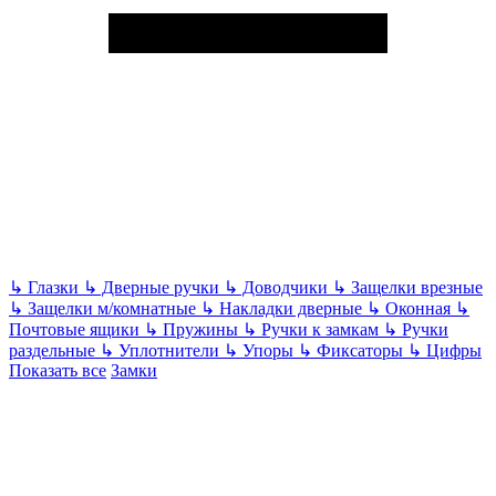
↳
Глазки
↳
Дверные ручки
↳
Доводчики
↳
Защелки врезные
↳
Защелки м/комнатные
↳
Накладки дверные
↳
Оконная
↳
Почтовые ящики
↳
Пружины
↳
Ручки к замкам
↳
Ручки
раздельные
↳
Уплотнители
↳
Упоры
↳
Фиксаторы
↳
Цифры
Показать все
Замки