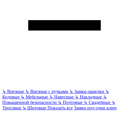
↳
Врезные
↳
Врезные с ручками
↳
Замки-защелки
↳
Кодовые
↳
Мебельные
↳
Навесные
↳
Накладные
↳
Повышенной безопасности
↳
Почтовые
↳
Свадебные
↳
Тросовые
↳
Щитовые
Показать все
Замки под один ключ