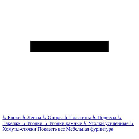
↳
Блоки
↳
Ленты
↳
Опоры
↳
Пластины
↳
Подвесы
↳
Такелаж
↳
Уголки
↳
Уголки рамные
↳
Уголки усиленные
↳
Хомуты-стяжки
Показать все
Мебельная фурнитура