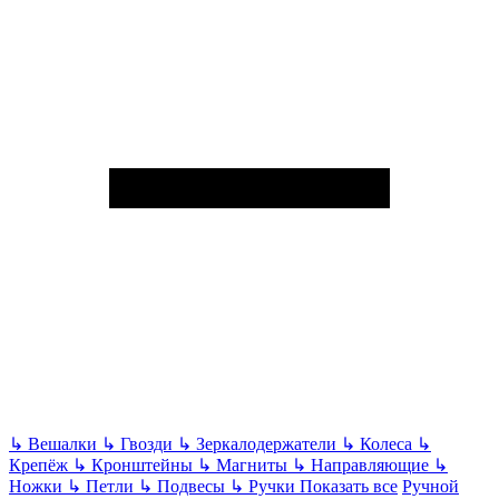
↳
Вешалки
↳
Гвозди
↳
Зеркалодержатели
↳
Колеса
↳
Крепёж
↳
Кронштейны
↳
Магниты
↳
Направляющие
↳
Ножки
↳
Петли
↳
Подвесы
↳
Ручки
Показать все
Ручной