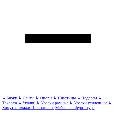
↳
Блоки
↳
Ленты
↳
Опоры
↳
Пластины
↳
Подвесы
↳
Такелаж
↳
Уголки
↳
Уголки рамные
↳
Уголки усиленные
↳
Хомуты-стяжки
Показать все
Мебельная фурнитура