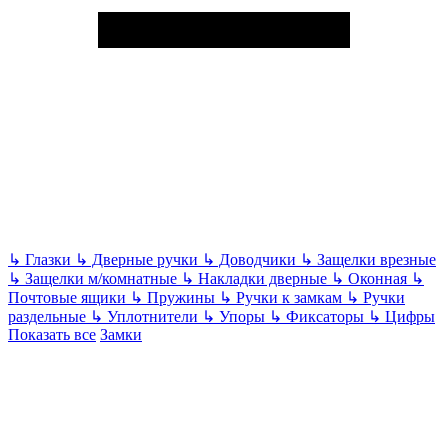
↳
Глазки
↳
Дверные ручки
↳
Доводчики
↳
Защелки врезные
↳
Защелки м/комнатные
↳
Накладки дверные
↳
Оконная
↳
Почтовые ящики
↳
Пружины
↳
Ручки к замкам
↳
Ручки
раздельные
↳
Уплотнители
↳
Упоры
↳
Фиксаторы
↳
Цифры
Показать все
Замки