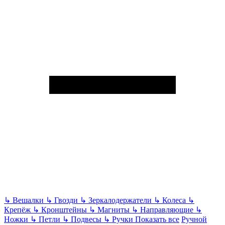
↳
Вешалки
↳
Гвозди
↳
Зеркалодержатели
↳
Колеса
↳
Крепёж
↳
Кронштейны
↳
Магниты
↳
Направляющие
↳
Ножки
↳
Петли
↳
Подвесы
↳
Ручки
Показать все
Ручной