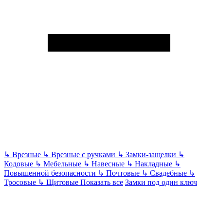
↳
Врезные
↳
Врезные с ручками
↳
Замки-защелки
↳
Кодовые
↳
Мебельные
↳
Навесные
↳
Накладные
↳
Повышенной безопасности
↳
Почтовые
↳
Свадебные
↳
Тросовые
↳
Щитовые
Показать все
Замки под один ключ