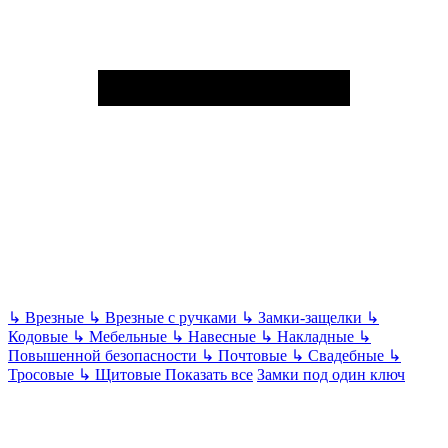
↳
Врезные
↳
Врезные с ручками
↳
Замки-защелки
↳
Кодовые
↳
Мебельные
↳
Навесные
↳
Накладные
↳
Повышенной безопасности
↳
Почтовые
↳
Свадебные
↳
Тросовые
↳
Щитовые
Показать все
Замки под один ключ