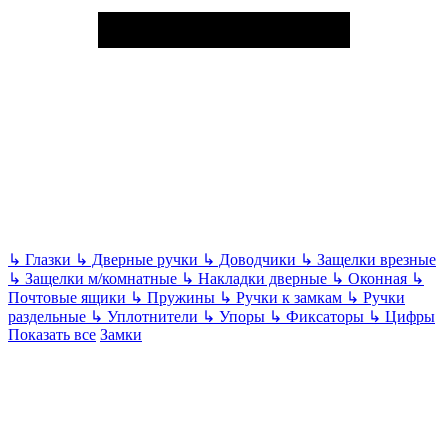
↳
Глазки
↳
Дверные ручки
↳
Доводчики
↳
Защелки врезные
↳
Защелки м/комнатные
↳
Накладки дверные
↳
Оконная
↳
Почтовые ящики
↳
Пружины
↳
Ручки к замкам
↳
Ручки
раздельные
↳
Уплотнители
↳
Упоры
↳
Фиксаторы
↳
Цифры
Показать все
Замки