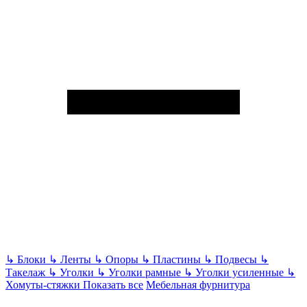
↳
Блоки
↳
Ленты
↳
Опоры
↳
Пластины
↳
Подвесы
↳
Такелаж
↳
Уголки
↳
Уголки рамные
↳
Уголки усиленные
↳
Хомуты-стяжки
Показать все
Мебельная фурнитура