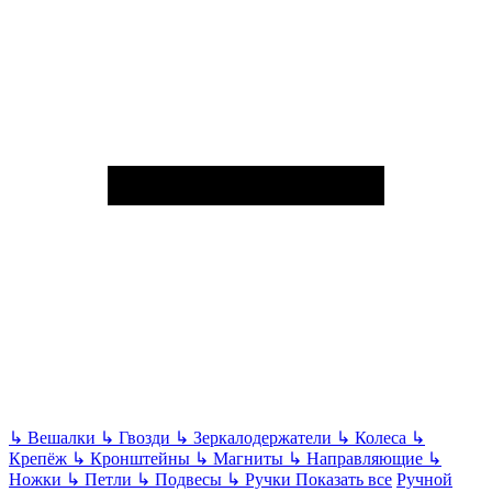
↳
Вешалки
↳
Гвозди
↳
Зеркалодержатели
↳
Колеса
↳
Крепёж
↳
Кронштейны
↳
Магниты
↳
Направляющие
↳
Ножки
↳
Петли
↳
Подвесы
↳
Ручки
Показать все
Ручной