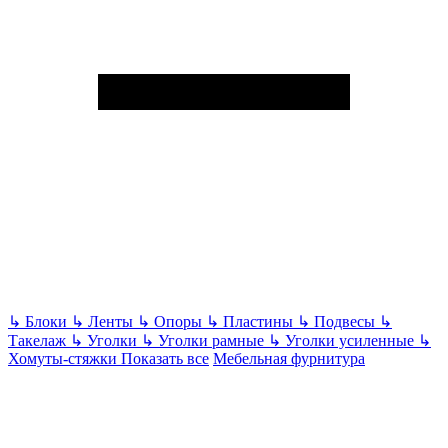
↳
Блоки
↳
Ленты
↳
Опоры
↳
Пластины
↳
Подвесы
↳
Такелаж
↳
Уголки
↳
Уголки рамные
↳
Уголки усиленные
↳
Хомуты-стяжки
Показать все
Мебельная фурнитура