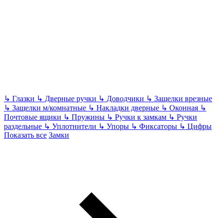
↳
Глазки
↳
Дверные ручки
↳
Доводчики
↳
Защелки врезные
↳
Защелки м/комнатные
↳
Накладки дверные
↳
Оконная
↳
Почтовые ящики
↳
Пружины
↳
Ручки к замкам
↳
Ручки
раздельные
↳
Уплотнители
↳
Упоры
↳
Фиксаторы
↳
Цифры
Показать все
Замки