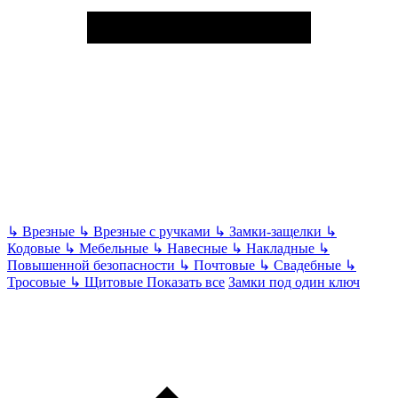
↳
Врезные
↳
Врезные с ручками
↳
Замки-защелки
↳
Кодовые
↳
Мебельные
↳
Навесные
↳
Накладные
↳
Повышенной безопасности
↳
Почтовые
↳
Свадебные
↳
Тросовые
↳
Щитовые
Показать все
Замки под один ключ