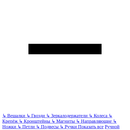
↳
Вешалки
↳
Гвозди
↳
Зеркалодержатели
↳
Колеса
↳
Крепёж
↳
Кронштейны
↳
Магниты
↳
Направляющие
↳
Ножки
↳
Петли
↳
Подвесы
↳
Ручки
Показать все
Ручной