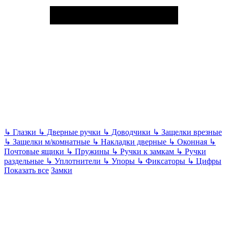
↳
Глазки
↳
Дверные ручки
↳
Доводчики
↳
Защелки врезные
↳
Защелки м/комнатные
↳
Накладки дверные
↳
Оконная
↳
Почтовые ящики
↳
Пружины
↳
Ручки к замкам
↳
Ручки
раздельные
↳
Уплотнители
↳
Упоры
↳
Фиксаторы
↳
Цифры
Показать все
Замки