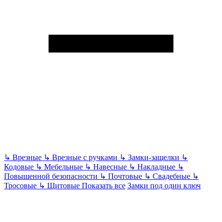
↳
Врезные
↳
Врезные с ручками
↳
Замки-защелки
↳
Кодовые
↳
Мебельные
↳
Навесные
↳
Накладные
↳
Повышенной безопасности
↳
Почтовые
↳
Свадебные
↳
Тросовые
↳
Щитовые
Показать все
Замки под один ключ