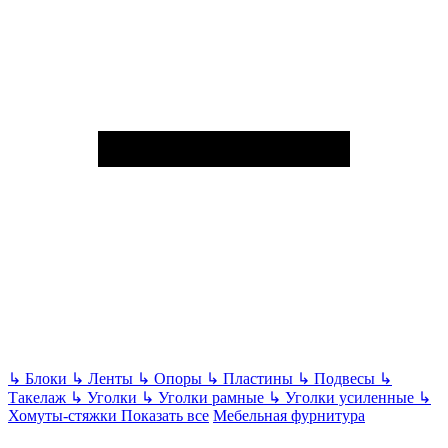
↳
Блоки
↳
Ленты
↳
Опоры
↳
Пластины
↳
Подвесы
↳
Такелаж
↳
Уголки
↳
Уголки рамные
↳
Уголки усиленные
↳
Хомуты-стяжки
Показать все
Мебельная фурнитура