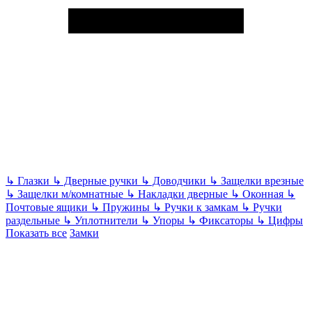
↳
Глазки
↳
Дверные ручки
↳
Доводчики
↳
Защелки врезные
↳
Защелки м/комнатные
↳
Накладки дверные
↳
Оконная
↳
Почтовые ящики
↳
Пружины
↳
Ручки к замкам
↳
Ручки
раздельные
↳
Уплотнители
↳
Упоры
↳
Фиксаторы
↳
Цифры
Показать все
Замки