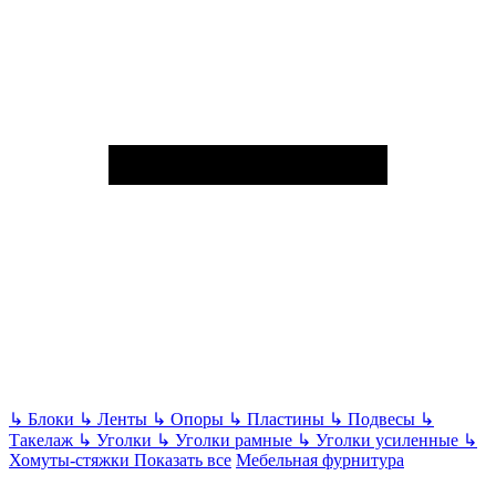
↳
Блоки
↳
Ленты
↳
Опоры
↳
Пластины
↳
Подвесы
↳
Такелаж
↳
Уголки
↳
Уголки рамные
↳
Уголки усиленные
↳
Хомуты-стяжки
Показать все
Мебельная фурнитура