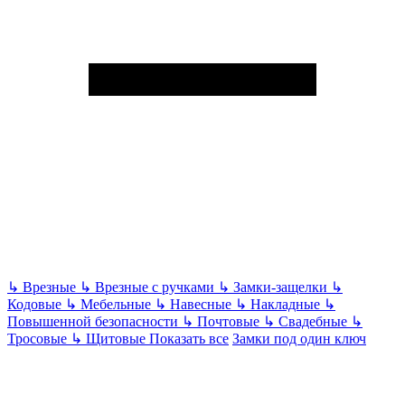
↳
Врезные
↳
Врезные с ручками
↳
Замки-защелки
↳
Кодовые
↳
Мебельные
↳
Навесные
↳
Накладные
↳
Повышенной безопасности
↳
Почтовые
↳
Свадебные
↳
Тросовые
↳
Щитовые
Показать все
Замки под один ключ