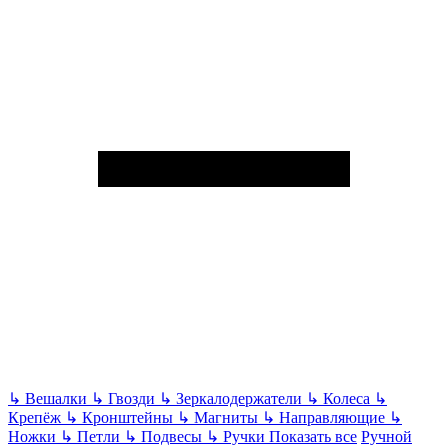
↳
Вешалки
↳
Гвозди
↳
Зеркалодержатели
↳
Колеса
↳
Крепёж
↳
Кронштейны
↳
Магниты
↳
Направляющие
↳
Ножки
↳
Петли
↳
Подвесы
↳
Ручки
Показать все
Ручной