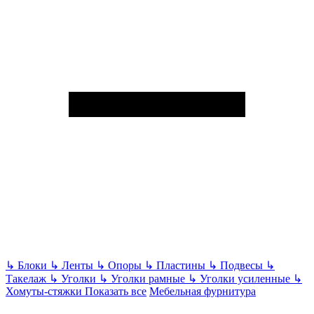
↳
Блоки
↳
Ленты
↳
Опоры
↳
Пластины
↳
Подвесы
↳
Такелаж
↳
Уголки
↳
Уголки рамные
↳
Уголки усиленные
↳
Хомуты-стяжки
Показать все
Мебельная фурнитура