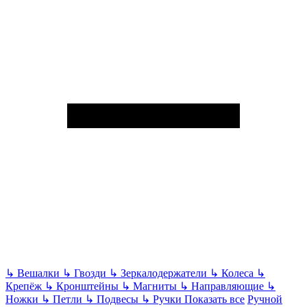
↳
Вешалки
↳
Гвозди
↳
Зеркалодержатели
↳
Колеса
↳
Крепёж
↳
Кронштейны
↳
Магниты
↳
Направляющие
↳
Ножки
↳
Петли
↳
Подвесы
↳
Ручки
Показать все
Ручной