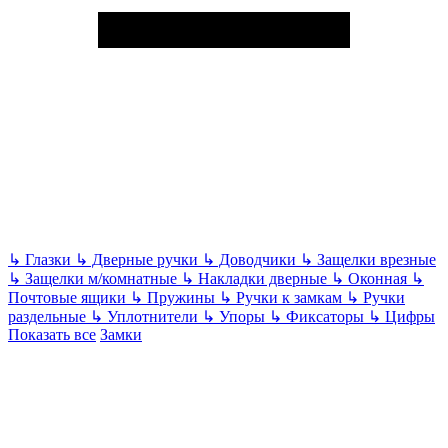
↳
Глазки
↳
Дверные ручки
↳
Доводчики
↳
Защелки врезные
↳
Защелки м/комнатные
↳
Накладки дверные
↳
Оконная
↳
Почтовые ящики
↳
Пружины
↳
Ручки к замкам
↳
Ручки
раздельные
↳
Уплотнители
↳
Упоры
↳
Фиксаторы
↳
Цифры
Показать все
Замки