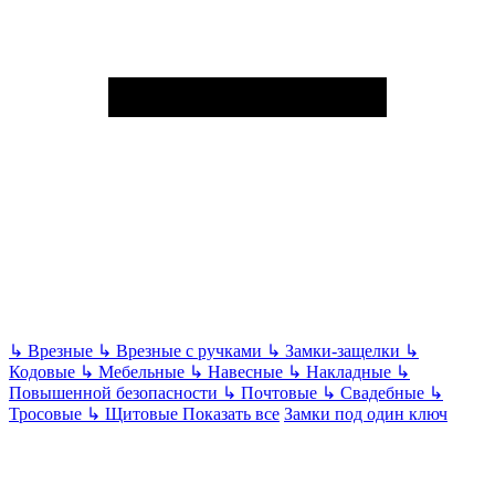
↳
Врезные
↳
Врезные с ручками
↳
Замки-защелки
↳
Кодовые
↳
Мебельные
↳
Навесные
↳
Накладные
↳
Повышенной безопасности
↳
Почтовые
↳
Свадебные
↳
Тросовые
↳
Щитовые
Показать все
Замки под один ключ