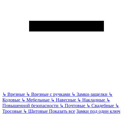
↳
Врезные
↳
Врезные с ручками
↳
Замки-защелки
↳
Кодовые
↳
Мебельные
↳
Навесные
↳
Накладные
↳
Повышенной безопасности
↳
Почтовые
↳
Свадебные
↳
Тросовые
↳
Щитовые
Показать все
Замки под один ключ