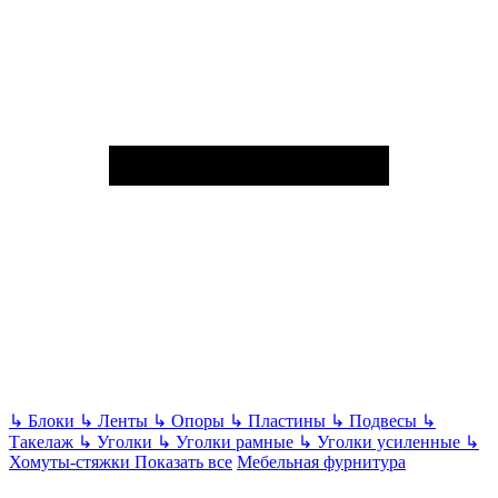
↳
Блоки
↳
Ленты
↳
Опоры
↳
Пластины
↳
Подвесы
↳
Такелаж
↳
Уголки
↳
Уголки рамные
↳
Уголки усиленные
↳
Хомуты-стяжки
Показать все
Мебельная фурнитура