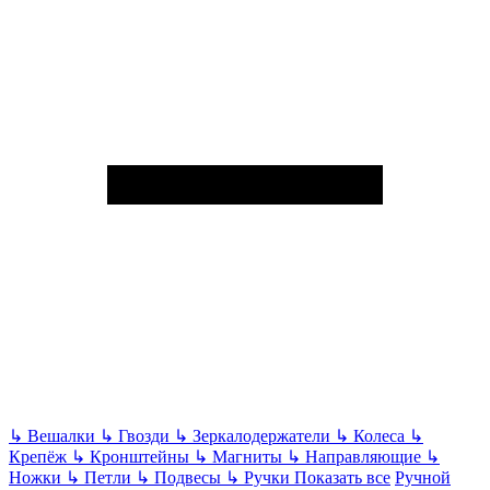
↳
Вешалки
↳
Гвозди
↳
Зеркалодержатели
↳
Колеса
↳
Крепёж
↳
Кронштейны
↳
Магниты
↳
Направляющие
↳
Ножки
↳
Петли
↳
Подвесы
↳
Ручки
Показать все
Ручной