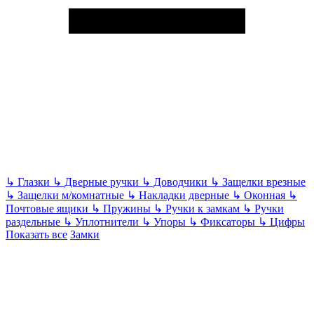
↳
Глазки
↳
Дверные ручки
↳
Доводчики
↳
Защелки врезные
↳
Защелки м/комнатные
↳
Накладки дверные
↳
Оконная
↳
Почтовые ящики
↳
Пружины
↳
Ручки к замкам
↳
Ручки
раздельные
↳
Уплотнители
↳
Упоры
↳
Фиксаторы
↳
Цифры
Показать все
Замки