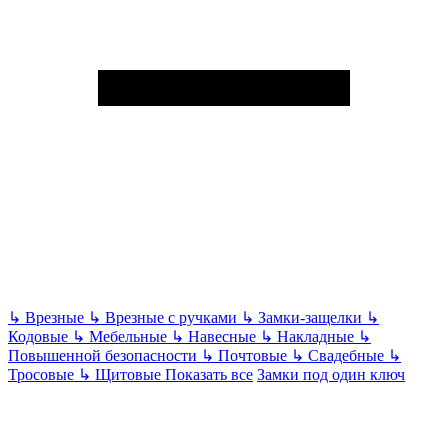
↳
Врезные
↳
Врезные с ручками
↳
Замки-защелки
↳
Кодовые
↳
Мебельные
↳
Навесные
↳
Накладные
↳
Повышенной безопасности
↳
Почтовые
↳
Свадебные
↳
Тросовые
↳
Щитовые
Показать все
Замки под один ключ