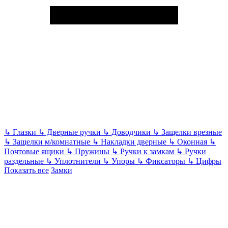
↳
Глазки
↳
Дверные ручки
↳
Доводчики
↳
Защелки врезные
↳
Защелки м/комнатные
↳
Накладки дверные
↳
Оконная
↳
Почтовые ящики
↳
Пружины
↳
Ручки к замкам
↳
Ручки
раздельные
↳
Уплотнители
↳
Упоры
↳
Фиксаторы
↳
Цифры
Показать все
Замки