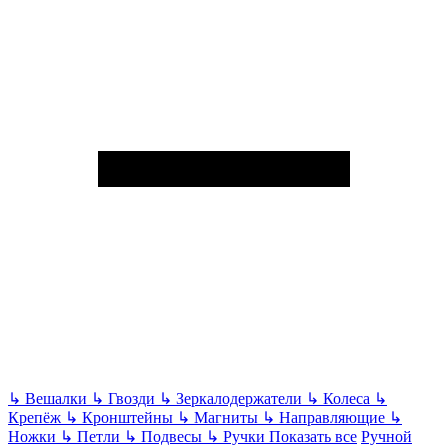
↳
Вешалки
↳
Гвозди
↳
Зеркалодержатели
↳
Колеса
↳
Крепёж
↳
Кронштейны
↳
Магниты
↳
Направляющие
↳
Ножки
↳
Петли
↳
Подвесы
↳
Ручки
Показать все
Ручной