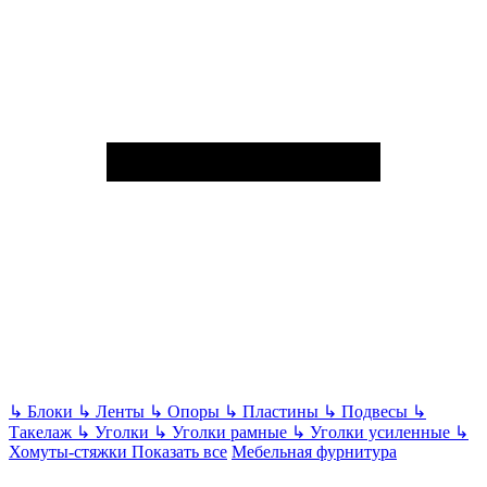
↳
Блоки
↳
Ленты
↳
Опоры
↳
Пластины
↳
Подвесы
↳
Такелаж
↳
Уголки
↳
Уголки рамные
↳
Уголки усиленные
↳
Хомуты-стяжки
Показать все
Мебельная фурнитура