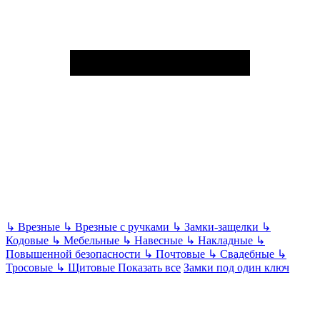
↳
Врезные
↳
Врезные с ручками
↳
Замки-защелки
↳
Кодовые
↳
Мебельные
↳
Навесные
↳
Накладные
↳
Повышенной безопасности
↳
Почтовые
↳
Свадебные
↳
Тросовые
↳
Щитовые
Показать все
Замки под один ключ