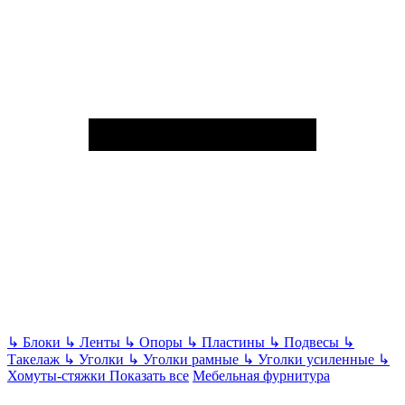
↳
Блоки
↳
Ленты
↳
Опоры
↳
Пластины
↳
Подвесы
↳
Такелаж
↳
Уголки
↳
Уголки рамные
↳
Уголки усиленные
↳
Хомуты-стяжки
Показать все
Мебельная фурнитура