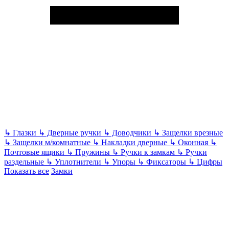
↳
Глазки
↳
Дверные ручки
↳
Доводчики
↳
Защелки врезные
↳
Защелки м/комнатные
↳
Накладки дверные
↳
Оконная
↳
Почтовые ящики
↳
Пружины
↳
Ручки к замкам
↳
Ручки
раздельные
↳
Уплотнители
↳
Упоры
↳
Фиксаторы
↳
Цифры
Показать все
Замки