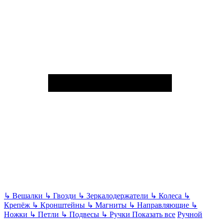
↳
Вешалки
↳
Гвозди
↳
Зеркалодержатели
↳
Колеса
↳
Крепёж
↳
Кронштейны
↳
Магниты
↳
Направляющие
↳
Ножки
↳
Петли
↳
Подвесы
↳
Ручки
Показать все
Ручной