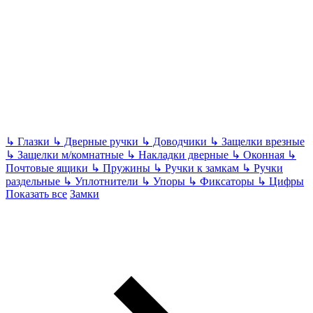
↳
Глазки
↳
Дверные ручки
↳
Доводчики
↳
Защелки врезные
↳
Защелки м/комнатные
↳
Накладки дверные
↳
Оконная
↳
Почтовые ящики
↳
Пружины
↳
Ручки к замкам
↳
Ручки
раздельные
↳
Уплотнители
↳
Упоры
↳
Фиксаторы
↳
Цифры
Показать все
Замки