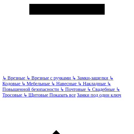
↳
Врезные
↳
Врезные с ручками
↳
Замки-защелки
↳
Кодовые
↳
Мебельные
↳
Навесные
↳
Накладные
↳
Повышенной безопасности
↳
Почтовые
↳
Свадебные
↳
Тросовые
↳
Щитовые
Показать все
Замки под один ключ