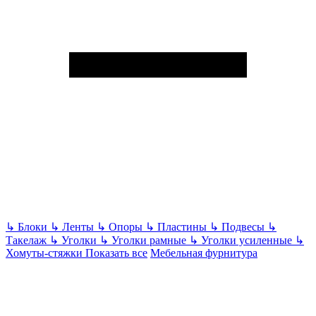
↳
Блоки
↳
Ленты
↳
Опоры
↳
Пластины
↳
Подвесы
↳
Такелаж
↳
Уголки
↳
Уголки рамные
↳
Уголки усиленные
↳
Хомуты-стяжки
Показать все
Мебельная фурнитура