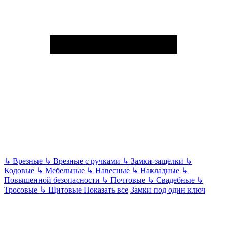
↳
Врезные
↳
Врезные с ручками
↳
Замки-защелки
↳
Кодовые
↳
Мебельные
↳
Навесные
↳
Накладные
↳
Повышенной безопасности
↳
Почтовые
↳
Свадебные
↳
Тросовые
↳
Щитовые
Показать все
Замки под один ключ