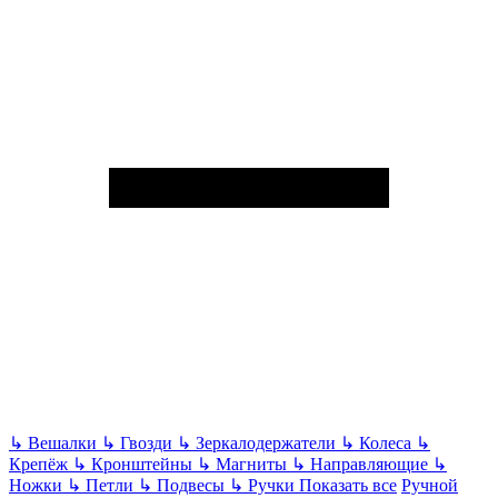
↳
Вешалки
↳
Гвозди
↳
Зеркалодержатели
↳
Колеса
↳
Крепёж
↳
Кронштейны
↳
Магниты
↳
Направляющие
↳
Ножки
↳
Петли
↳
Подвесы
↳
Ручки
Показать все
Ручной