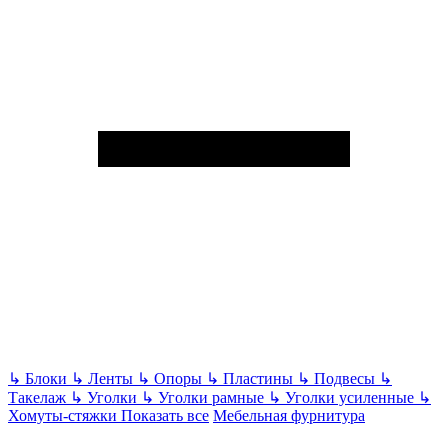
↳
Блоки
↳
Ленты
↳
Опоры
↳
Пластины
↳
Подвесы
↳
Такелаж
↳
Уголки
↳
Уголки рамные
↳
Уголки усиленные
↳
Хомуты-стяжки
Показать все
Мебельная фурнитура