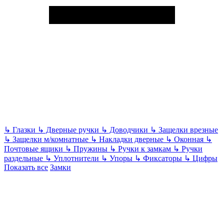
↳
Глазки
↳
Дверные ручки
↳
Доводчики
↳
Защелки врезные
↳
Защелки м/комнатные
↳
Накладки дверные
↳
Оконная
↳
Почтовые ящики
↳
Пружины
↳
Ручки к замкам
↳
Ручки
раздельные
↳
Уплотнители
↳
Упоры
↳
Фиксаторы
↳
Цифры
Показать все
Замки