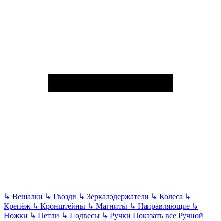
↳
Вешалки
↳
Гвозди
↳
Зеркалодержатели
↳
Колеса
↳
Крепёж
↳
Кронштейны
↳
Магниты
↳
Направляющие
↳
Ножки
↳
Петли
↳
Подвесы
↳
Ручки
Показать все
Ручной