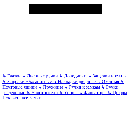
↳
Глазки
↳
Дверные ручки
↳
Доводчики
↳
Защелки врезные
↳
Защелки м/комнатные
↳
Накладки дверные
↳
Оконная
↳
Почтовые ящики
↳
Пружины
↳
Ручки к замкам
↳
Ручки
раздельные
↳
Уплотнители
↳
Упоры
↳
Фиксаторы
↳
Цифры
Показать все
Замки