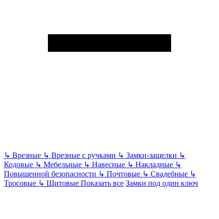
↳
Врезные
↳
Врезные с ручками
↳
Замки-защелки
↳
Кодовые
↳
Мебельные
↳
Навесные
↳
Накладные
↳
Повышенной безопасности
↳
Почтовые
↳
Свадебные
↳
Тросовые
↳
Щитовые
Показать все
Замки под один ключ