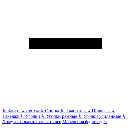
↳
Блоки
↳
Ленты
↳
Опоры
↳
Пластины
↳
Подвесы
↳
Такелаж
↳
Уголки
↳
Уголки рамные
↳
Уголки усиленные
↳
Хомуты-стяжки
Показать все
Мебельная фурнитура