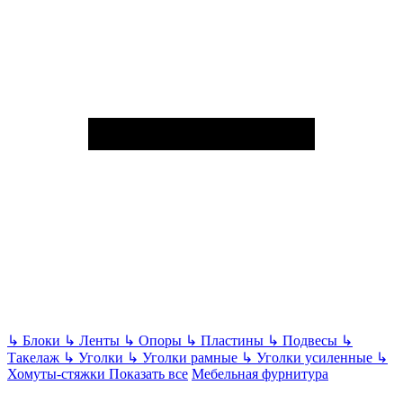
↳
Блоки
↳
Ленты
↳
Опоры
↳
Пластины
↳
Подвесы
↳
Такелаж
↳
Уголки
↳
Уголки рамные
↳
Уголки усиленные
↳
Хомуты-стяжки
Показать все
Мебельная фурнитура