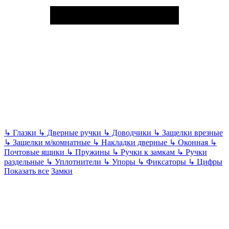
↳
Глазки
↳
Дверные ручки
↳
Доводчики
↳
Защелки врезные
↳
Защелки м/комнатные
↳
Накладки дверные
↳
Оконная
↳
Почтовые ящики
↳
Пружины
↳
Ручки к замкам
↳
Ручки
раздельные
↳
Уплотнители
↳
Упоры
↳
Фиксаторы
↳
Цифры
Показать все
Замки