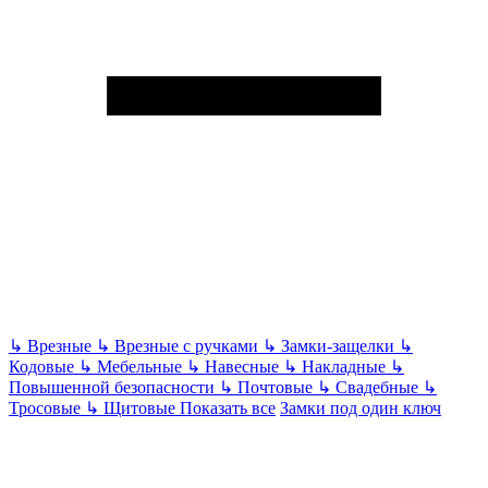
↳
Врезные
↳
Врезные с ручками
↳
Замки-защелки
↳
Кодовые
↳
Мебельные
↳
Навесные
↳
Накладные
↳
Повышенной безопасности
↳
Почтовые
↳
Свадебные
↳
Тросовые
↳
Щитовые
Показать все
Замки под один ключ