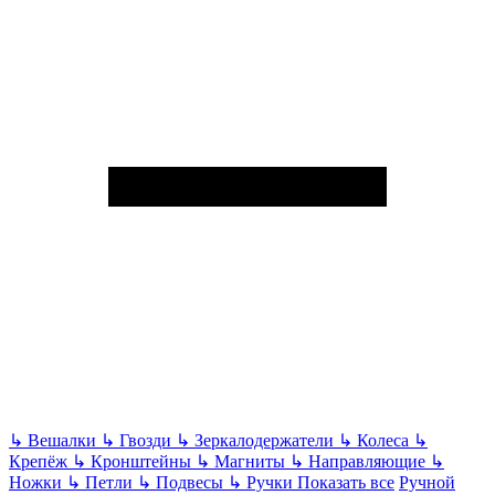
↳
Вешалки
↳
Гвозди
↳
Зеркалодержатели
↳
Колеса
↳
Крепёж
↳
Кронштейны
↳
Магниты
↳
Направляющие
↳
Ножки
↳
Петли
↳
Подвесы
↳
Ручки
Показать все
Ручной