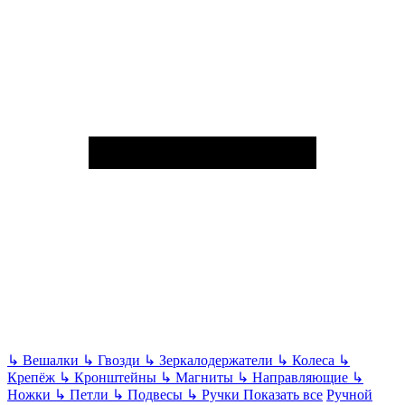
↳
Вешалки
↳
Гвозди
↳
Зеркалодержатели
↳
Колеса
↳
Крепёж
↳
Кронштейны
↳
Магниты
↳
Направляющие
↳
Ножки
↳
Петли
↳
Подвесы
↳
Ручки
Показать все
Ручной