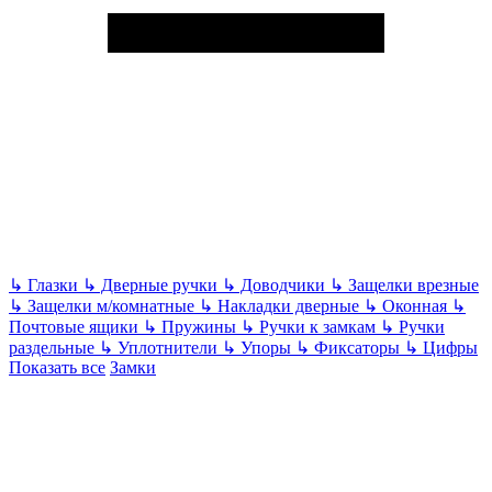
↳
Глазки
↳
Дверные ручки
↳
Доводчики
↳
Защелки врезные
↳
Защелки м/комнатные
↳
Накладки дверные
↳
Оконная
↳
Почтовые ящики
↳
Пружины
↳
Ручки к замкам
↳
Ручки
раздельные
↳
Уплотнители
↳
Упоры
↳
Фиксаторы
↳
Цифры
Показать все
Замки