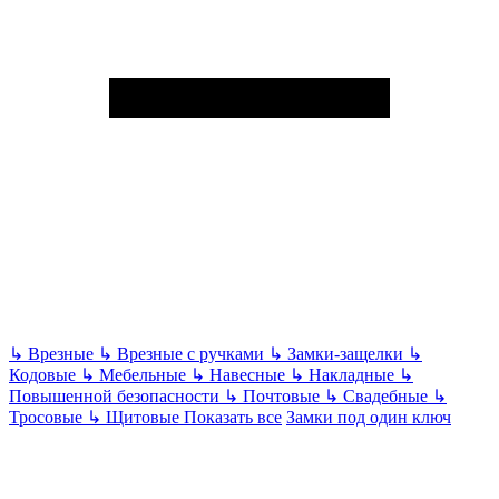
↳
Врезные
↳
Врезные с ручками
↳
Замки-защелки
↳
Кодовые
↳
Мебельные
↳
Навесные
↳
Накладные
↳
Повышенной безопасности
↳
Почтовые
↳
Свадебные
↳
Тросовые
↳
Щитовые
Показать все
Замки под один ключ