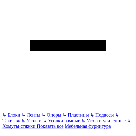
↳
Блоки
↳
Ленты
↳
Опоры
↳
Пластины
↳
Подвесы
↳
Такелаж
↳
Уголки
↳
Уголки рамные
↳
Уголки усиленные
↳
Хомуты-стяжки
Показать все
Мебельная фурнитура