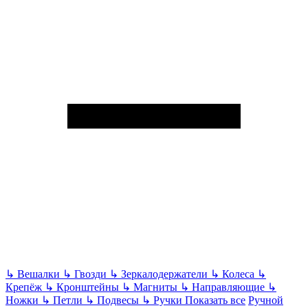
↳
Вешалки
↳
Гвозди
↳
Зеркалодержатели
↳
Колеса
↳
Крепёж
↳
Кронштейны
↳
Магниты
↳
Направляющие
↳
Ножки
↳
Петли
↳
Подвесы
↳
Ручки
Показать все
Ручной