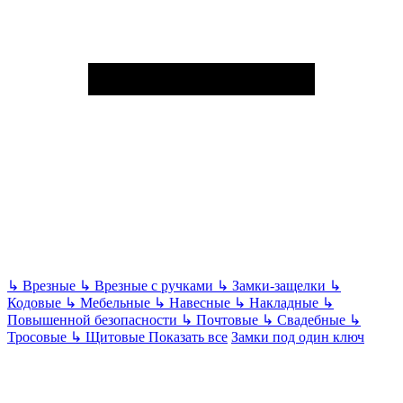
↳
Врезные
↳
Врезные с ручками
↳
Замки-защелки
↳
Кодовые
↳
Мебельные
↳
Навесные
↳
Накладные
↳
Повышенной безопасности
↳
Почтовые
↳
Свадебные
↳
Тросовые
↳
Щитовые
Показать все
Замки под один ключ