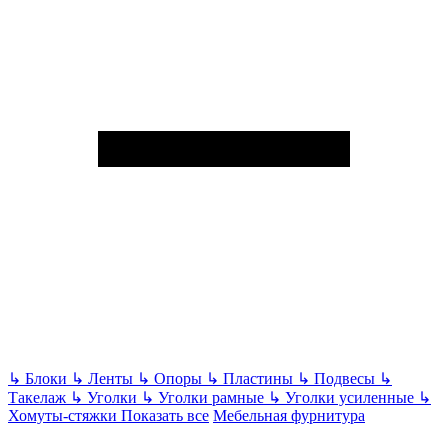
↳
Блоки
↳
Ленты
↳
Опоры
↳
Пластины
↳
Подвесы
↳
Такелаж
↳
Уголки
↳
Уголки рамные
↳
Уголки усиленные
↳
Хомуты-стяжки
Показать все
Мебельная фурнитура