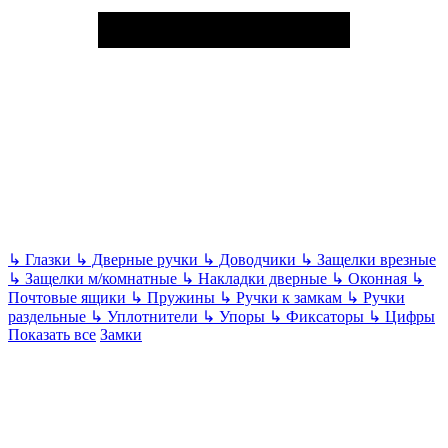
↳
Глазки
↳
Дверные ручки
↳
Доводчики
↳
Защелки врезные
↳
Защелки м/комнатные
↳
Накладки дверные
↳
Оконная
↳
Почтовые ящики
↳
Пружины
↳
Ручки к замкам
↳
Ручки
раздельные
↳
Уплотнители
↳
Упоры
↳
Фиксаторы
↳
Цифры
Показать все
Замки