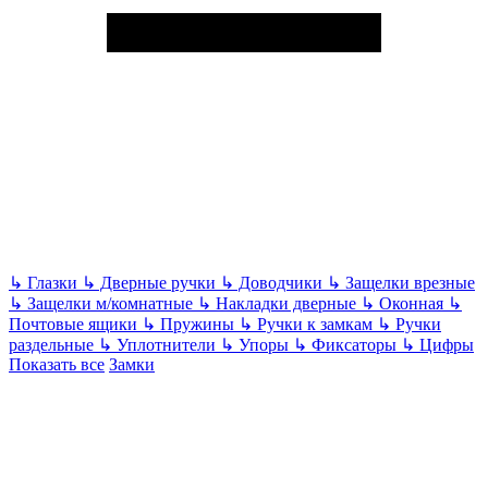
↳
Глазки
↳
Дверные ручки
↳
Доводчики
↳
Защелки врезные
↳
Защелки м/комнатные
↳
Накладки дверные
↳
Оконная
↳
Почтовые ящики
↳
Пружины
↳
Ручки к замкам
↳
Ручки
раздельные
↳
Уплотнители
↳
Упоры
↳
Фиксаторы
↳
Цифры
Показать все
Замки