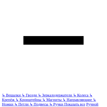
↳
Вешалки
↳
Гвозди
↳
Зеркалодержатели
↳
Колеса
↳
Крепёж
↳
Кронштейны
↳
Магниты
↳
Направляющие
↳
Ножки
↳
Петли
↳
Подвесы
↳
Ручки
Показать все
Ручной