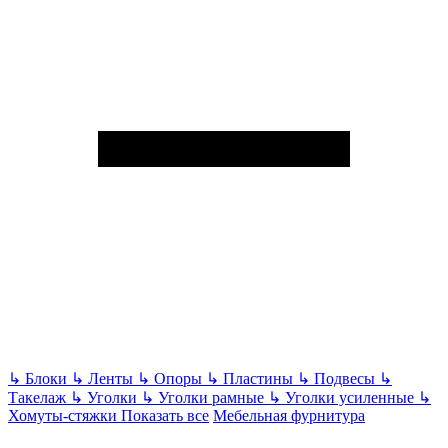
↳
Блоки
↳
Ленты
↳
Опоры
↳
Пластины
↳
Подвесы
↳
Такелаж
↳
Уголки
↳
Уголки рамные
↳
Уголки усиленные
↳
Хомуты-стяжки
Показать все
Мебельная фурнитура