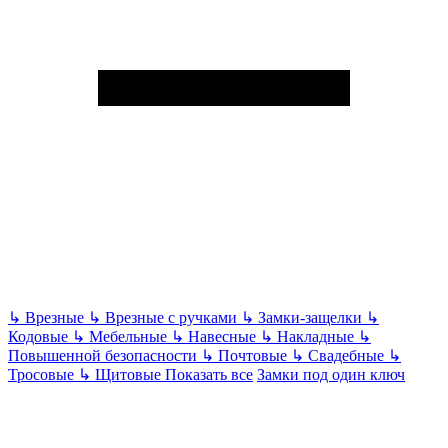
↳
Врезные
↳
Врезные с ручками
↳
Замки-защелки
↳
Кодовые
↳
Мебельные
↳
Навесные
↳
Накладные
↳
Повышенной безопасности
↳
Почтовые
↳
Свадебные
↳
Тросовые
↳
Щитовые
Показать все
Замки под один ключ