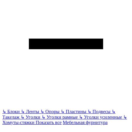
↳
Блоки
↳
Ленты
↳
Опоры
↳
Пластины
↳
Подвесы
↳
Такелаж
↳
Уголки
↳
Уголки рамные
↳
Уголки усиленные
↳
Хомуты-стяжки
Показать все
Мебельная фурнитура