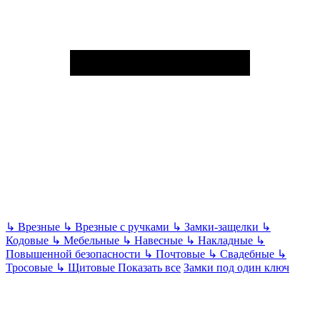
↳
Врезные
↳
Врезные с ручками
↳
Замки-защелки
↳
Кодовые
↳
Мебельные
↳
Навесные
↳
Накладные
↳
Повышенной безопасности
↳
Почтовые
↳
Свадебные
↳
Тросовые
↳
Щитовые
Показать все
Замки под один ключ