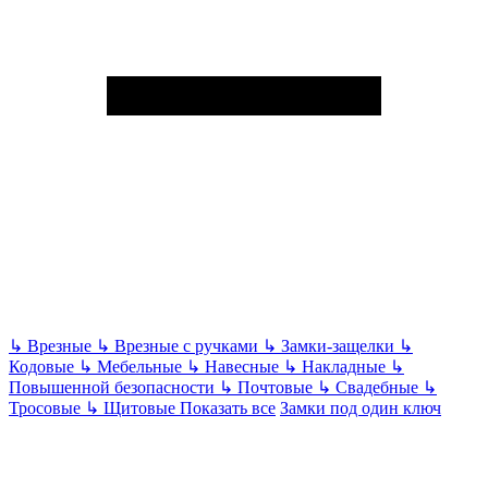
↳
Врезные
↳
Врезные с ручками
↳
Замки-защелки
↳
Кодовые
↳
Мебельные
↳
Навесные
↳
Накладные
↳
Повышенной безопасности
↳
Почтовые
↳
Свадебные
↳
Тросовые
↳
Щитовые
Показать все
Замки под один ключ