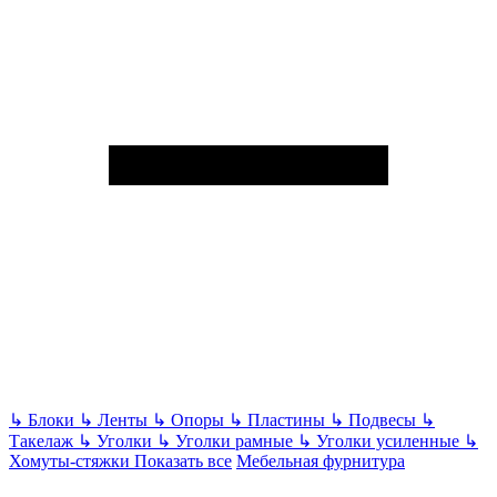
↳
Блоки
↳
Ленты
↳
Опоры
↳
Пластины
↳
Подвесы
↳
Такелаж
↳
Уголки
↳
Уголки рамные
↳
Уголки усиленные
↳
Хомуты-стяжки
Показать все
Мебельная фурнитура