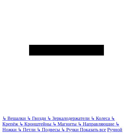
↳
Вешалки
↳
Гвозди
↳
Зеркалодержатели
↳
Колеса
↳
Крепёж
↳
Кронштейны
↳
Магниты
↳
Направляющие
↳
Ножки
↳
Петли
↳
Подвесы
↳
Ручки
Показать все
Ручной