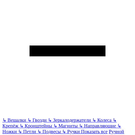
↳
Вешалки
↳
Гвозди
↳
Зеркалодержатели
↳
Колеса
↳
Крепёж
↳
Кронштейны
↳
Магниты
↳
Направляющие
↳
Ножки
↳
Петли
↳
Подвесы
↳
Ручки
Показать все
Ручной