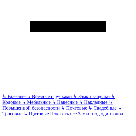
↳
Врезные
↳
Врезные с ручками
↳
Замки-защелки
↳
Кодовые
↳
Мебельные
↳
Навесные
↳
Накладные
↳
Повышенной безопасности
↳
Почтовые
↳
Свадебные
↳
Тросовые
↳
Щитовые
Показать все
Замки под один ключ