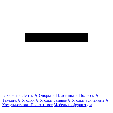
↳
Блоки
↳
Ленты
↳
Опоры
↳
Пластины
↳
Подвесы
↳
Такелаж
↳
Уголки
↳
Уголки рамные
↳
Уголки усиленные
↳
Хомуты-стяжки
Показать все
Мебельная фурнитура