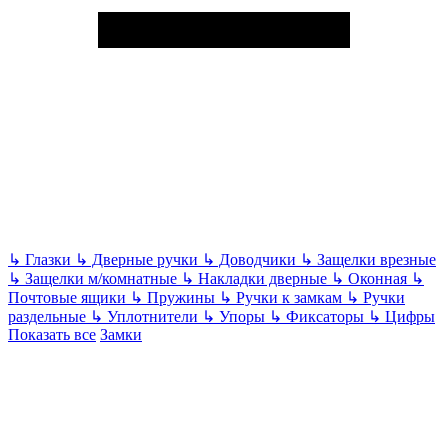
↳
Глазки
↳
Дверные ручки
↳
Доводчики
↳
Защелки врезные
↳
Защелки м/комнатные
↳
Накладки дверные
↳
Оконная
↳
Почтовые ящики
↳
Пружины
↳
Ручки к замкам
↳
Ручки
раздельные
↳
Уплотнители
↳
Упоры
↳
Фиксаторы
↳
Цифры
Показать все
Замки