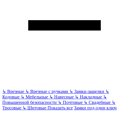
↳
Врезные
↳
Врезные с ручками
↳
Замки-защелки
↳
Кодовые
↳
Мебельные
↳
Навесные
↳
Накладные
↳
Повышенной безопасности
↳
Почтовые
↳
Свадебные
↳
Тросовые
↳
Щитовые
Показать все
Замки под один ключ