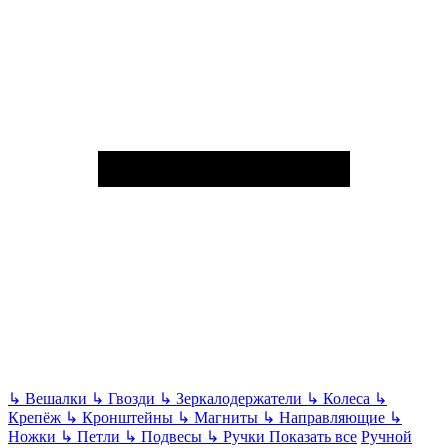
↳
Вешалки
↳
Гвозди
↳
Зеркалодержатели
↳
Колеса
↳
Крепёж
↳
Кронштейны
↳
Магниты
↳
Направляющие
↳
Ножки
↳
Петли
↳
Подвесы
↳
Ручки
Показать все
Ручной