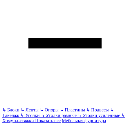
↳
Блоки
↳
Ленты
↳
Опоры
↳
Пластины
↳
Подвесы
↳
Такелаж
↳
Уголки
↳
Уголки рамные
↳
Уголки усиленные
↳
Хомуты-стяжки
Показать все
Мебельная фурнитура