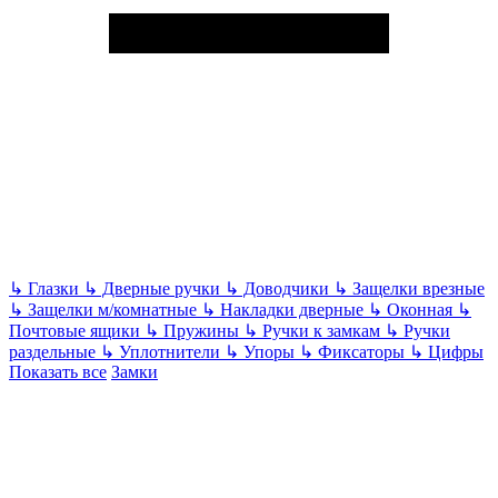
↳
Глазки
↳
Дверные ручки
↳
Доводчики
↳
Защелки врезные
↳
Защелки м/комнатные
↳
Накладки дверные
↳
Оконная
↳
Почтовые ящики
↳
Пружины
↳
Ручки к замкам
↳
Ручки
раздельные
↳
Уплотнители
↳
Упоры
↳
Фиксаторы
↳
Цифры
Показать все
Замки