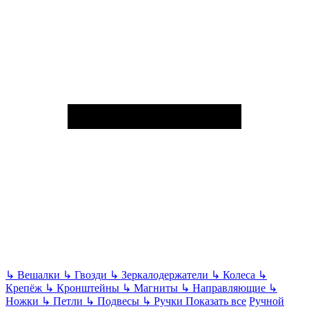
↳
Вешалки
↳
Гвозди
↳
Зеркалодержатели
↳
Колеса
↳
Крепёж
↳
Кронштейны
↳
Магниты
↳
Направляющие
↳
Ножки
↳
Петли
↳
Подвесы
↳
Ручки
Показать все
Ручной