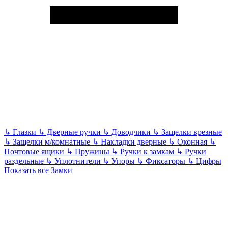
↳
Глазки
↳
Дверные ручки
↳
Доводчики
↳
Защелки врезные
↳
Защелки м/комнатные
↳
Накладки дверные
↳
Оконная
↳
Почтовые ящики
↳
Пружины
↳
Ручки к замкам
↳
Ручки
раздельные
↳
Уплотнители
↳
Упоры
↳
Фиксаторы
↳
Цифры
Показать все
Замки