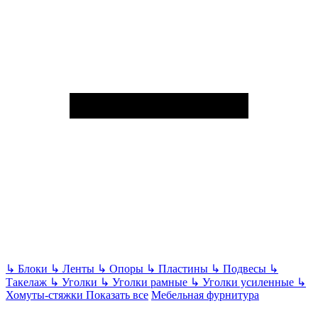
↳
Блоки
↳
Ленты
↳
Опоры
↳
Пластины
↳
Подвесы
↳
Такелаж
↳
Уголки
↳
Уголки рамные
↳
Уголки усиленные
↳
Хомуты-стяжки
Показать все
Мебельная фурнитура