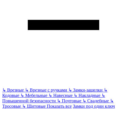
↳
Врезные
↳
Врезные с ручками
↳
Замки-защелки
↳
Кодовые
↳
Мебельные
↳
Навесные
↳
Накладные
↳
Повышенной безопасности
↳
Почтовые
↳
Свадебные
↳
Тросовые
↳
Щитовые
Показать все
Замки под один ключ