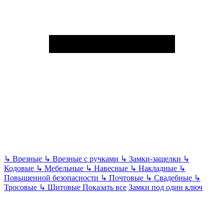
↳
Врезные
↳
Врезные с ручками
↳
Замки-защелки
↳
Кодовые
↳
Мебельные
↳
Навесные
↳
Накладные
↳
Повышенной безопасности
↳
Почтовые
↳
Свадебные
↳
Тросовые
↳
Щитовые
Показать все
Замки под один ключ