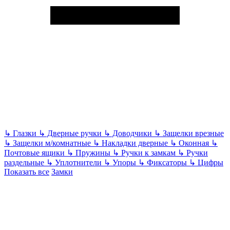
↳
Глазки
↳
Дверные ручки
↳
Доводчики
↳
Защелки врезные
↳
Защелки м/комнатные
↳
Накладки дверные
↳
Оконная
↳
Почтовые ящики
↳
Пружины
↳
Ручки к замкам
↳
Ручки
раздельные
↳
Уплотнители
↳
Упоры
↳
Фиксаторы
↳
Цифры
Показать все
Замки