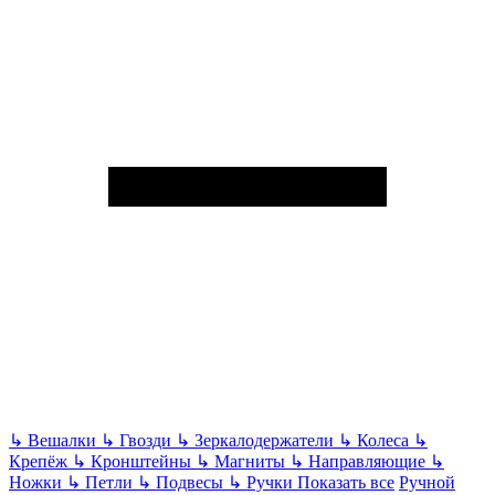
↳
Вешалки
↳
Гвозди
↳
Зеркалодержатели
↳
Колеса
↳
Крепёж
↳
Кронштейны
↳
Магниты
↳
Направляющие
↳
Ножки
↳
Петли
↳
Подвесы
↳
Ручки
Показать все
Ручной