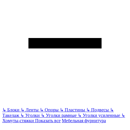
↳
Блоки
↳
Ленты
↳
Опоры
↳
Пластины
↳
Подвесы
↳
Такелаж
↳
Уголки
↳
Уголки рамные
↳
Уголки усиленные
↳
Хомуты-стяжки
Показать все
Мебельная фурнитура