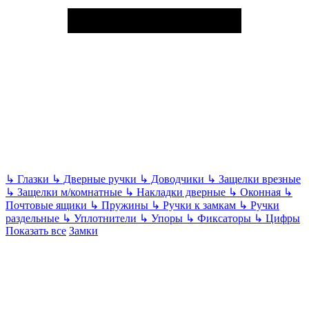
↳
Глазки
↳
Дверные ручки
↳
Доводчики
↳
Защелки врезные
↳
Защелки м/комнатные
↳
Накладки дверные
↳
Оконная
↳
Почтовые ящики
↳
Пружины
↳
Ручки к замкам
↳
Ручки
раздельные
↳
Уплотнители
↳
Упоры
↳
Фиксаторы
↳
Цифры
Показать все
Замки