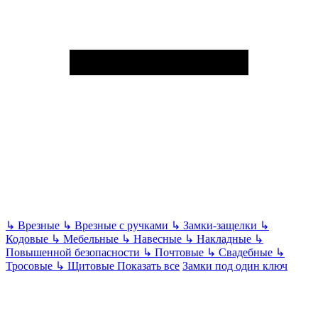
↳
Врезные
↳
Врезные с ручками
↳
Замки-защелки
↳
Кодовые
↳
Мебельные
↳
Навесные
↳
Накладные
↳
Повышенной безопасности
↳
Почтовые
↳
Свадебные
↳
Тросовые
↳
Щитовые
Показать все
Замки под один ключ