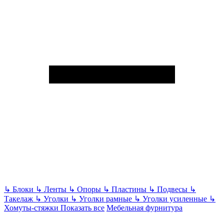
↳
Блоки
↳
Ленты
↳
Опоры
↳
Пластины
↳
Подвесы
↳
Такелаж
↳
Уголки
↳
Уголки рамные
↳
Уголки усиленные
↳
Хомуты-стяжки
Показать все
Мебельная фурнитура