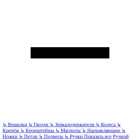
↳
Вешалки
↳
Гвозди
↳
Зеркалодержатели
↳
Колеса
↳
Крепёж
↳
Кронштейны
↳
Магниты
↳
Направляющие
↳
Ножки
↳
Петли
↳
Подвесы
↳
Ручки
Показать все
Ручной