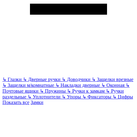
↳
Глазки
↳
Дверные ручки
↳
Доводчики
↳
Защелки врезные
↳
Защелки м/комнатные
↳
Накладки дверные
↳
Оконная
↳
Почтовые ящики
↳
Пружины
↳
Ручки к замкам
↳
Ручки
раздельные
↳
Уплотнители
↳
Упоры
↳
Фиксаторы
↳
Цифры
Показать все
Замки