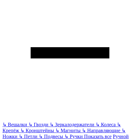
↳
Вешалки
↳
Гвозди
↳
Зеркалодержатели
↳
Колеса
↳
Крепёж
↳
Кронштейны
↳
Магниты
↳
Направляющие
↳
Ножки
↳
Петли
↳
Подвесы
↳
Ручки
Показать все
Ручной