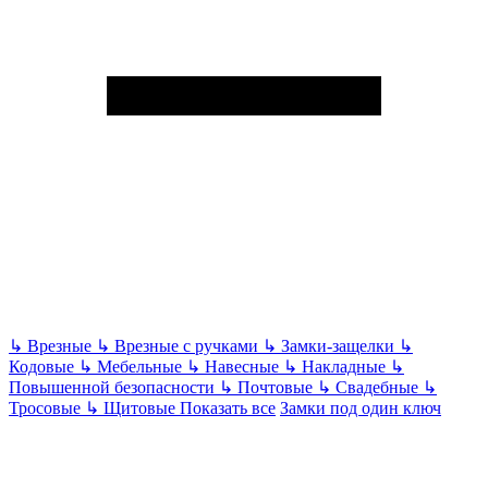
↳
Врезные
↳
Врезные с ручками
↳
Замки-защелки
↳
Кодовые
↳
Мебельные
↳
Навесные
↳
Накладные
↳
Повышенной безопасности
↳
Почтовые
↳
Свадебные
↳
Тросовые
↳
Щитовые
Показать все
Замки под один ключ