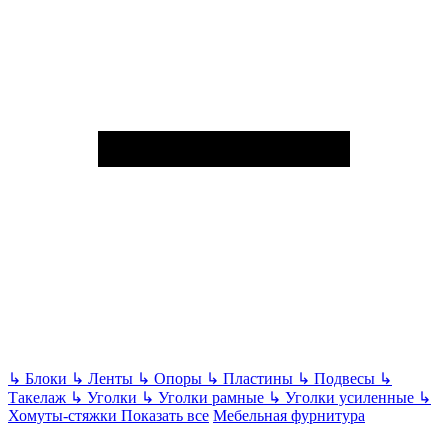
↳
Блоки
↳
Ленты
↳
Опоры
↳
Пластины
↳
Подвесы
↳
Такелаж
↳
Уголки
↳
Уголки рамные
↳
Уголки усиленные
↳
Хомуты-стяжки
Показать все
Мебельная фурнитура