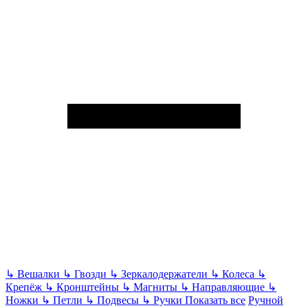
↳
Вешалки
↳
Гвозди
↳
Зеркалодержатели
↳
Колеса
↳
Крепёж
↳
Кронштейны
↳
Магниты
↳
Направляющие
↳
Ножки
↳
Петли
↳
Подвесы
↳
Ручки
Показать все
Ручной