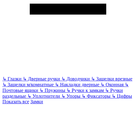
↳
Глазки
↳
Дверные ручки
↳
Доводчики
↳
Защелки врезные
↳
Защелки м/комнатные
↳
Накладки дверные
↳
Оконная
↳
Почтовые ящики
↳
Пружины
↳
Ручки к замкам
↳
Ручки
раздельные
↳
Уплотнители
↳
Упоры
↳
Фиксаторы
↳
Цифры
Показать все
Замки