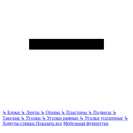
↳
Блоки
↳
Ленты
↳
Опоры
↳
Пластины
↳
Подвесы
↳
Такелаж
↳
Уголки
↳
Уголки рамные
↳
Уголки усиленные
↳
Хомуты-стяжки
Показать все
Мебельная фурнитура