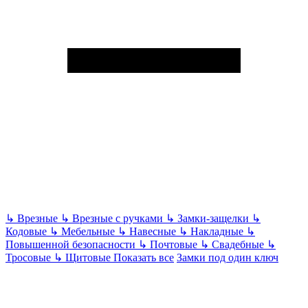
↳
Врезные
↳
Врезные с ручками
↳
Замки-защелки
↳
Кодовые
↳
Мебельные
↳
Навесные
↳
Накладные
↳
Повышенной безопасности
↳
Почтовые
↳
Свадебные
↳
Тросовые
↳
Щитовые
Показать все
Замки под один ключ