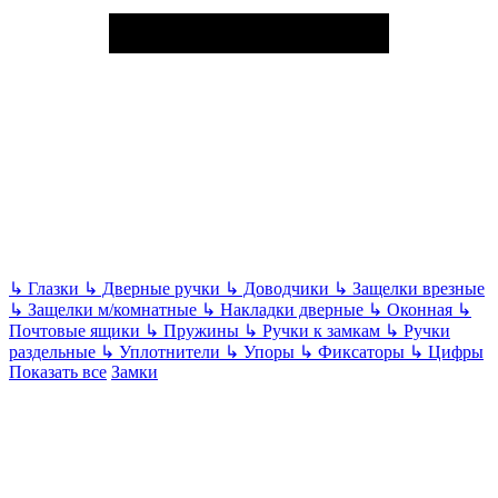
↳
Глазки
↳
Дверные ручки
↳
Доводчики
↳
Защелки врезные
↳
Защелки м/комнатные
↳
Накладки дверные
↳
Оконная
↳
Почтовые ящики
↳
Пружины
↳
Ручки к замкам
↳
Ручки
раздельные
↳
Уплотнители
↳
Упоры
↳
Фиксаторы
↳
Цифры
Показать все
Замки