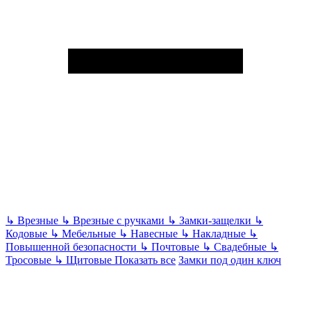
↳
Врезные
↳
Врезные с ручками
↳
Замки-защелки
↳
Кодовые
↳
Мебельные
↳
Навесные
↳
Накладные
↳
Повышенной безопасности
↳
Почтовые
↳
Свадебные
↳
Тросовые
↳
Щитовые
Показать все
Замки под один ключ