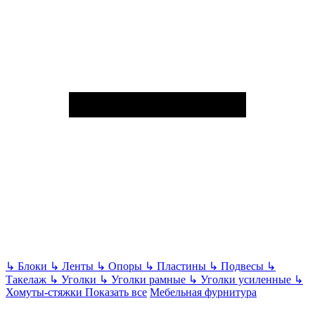
↳
Блоки
↳
Ленты
↳
Опоры
↳
Пластины
↳
Подвесы
↳
Такелаж
↳
Уголки
↳
Уголки рамные
↳
Уголки усиленные
↳
Хомуты-стяжки
Показать все
Мебельная фурнитура