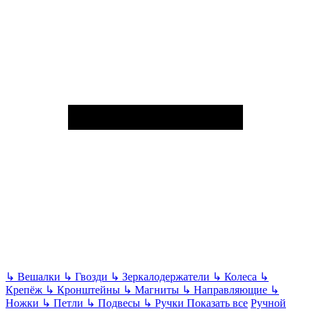
↳
Вешалки
↳
Гвозди
↳
Зеркалодержатели
↳
Колеса
↳
Крепёж
↳
Кронштейны
↳
Магниты
↳
Направляющие
↳
Ножки
↳
Петли
↳
Подвесы
↳
Ручки
Показать все
Ручной