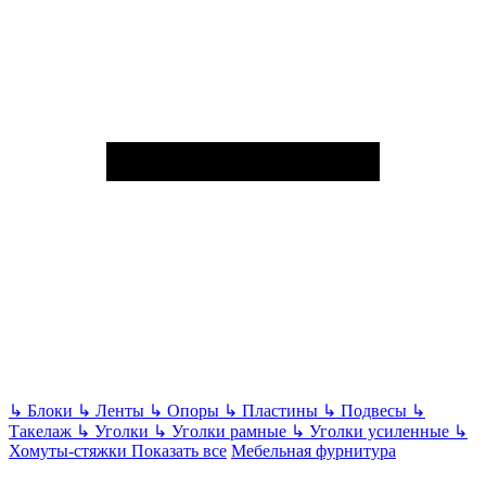
↳
Блоки
↳
Ленты
↳
Опоры
↳
Пластины
↳
Подвесы
↳
Такелаж
↳
Уголки
↳
Уголки рамные
↳
Уголки усиленные
↳
Хомуты-стяжки
Показать все
Мебельная фурнитура