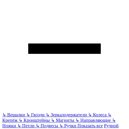
↳
Вешалки
↳
Гвозди
↳
Зеркалодержатели
↳
Колеса
↳
Крепёж
↳
Кронштейны
↳
Магниты
↳
Направляющие
↳
Ножки
↳
Петли
↳
Подвесы
↳
Ручки
Показать все
Ручной