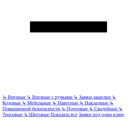
↳
Врезные
↳
Врезные с ручками
↳
Замки-защелки
↳
Кодовые
↳
Мебельные
↳
Навесные
↳
Накладные
↳
Повышенной безопасности
↳
Почтовые
↳
Свадебные
↳
Тросовые
↳
Щитовые
Показать все
Замки под один ключ