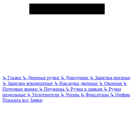
↳
Глазки
↳
Дверные ручки
↳
Доводчики
↳
Защелки врезные
↳
Защелки м/комнатные
↳
Накладки дверные
↳
Оконная
↳
Почтовые ящики
↳
Пружины
↳
Ручки к замкам
↳
Ручки
раздельные
↳
Уплотнители
↳
Упоры
↳
Фиксаторы
↳
Цифры
Показать все
Замки